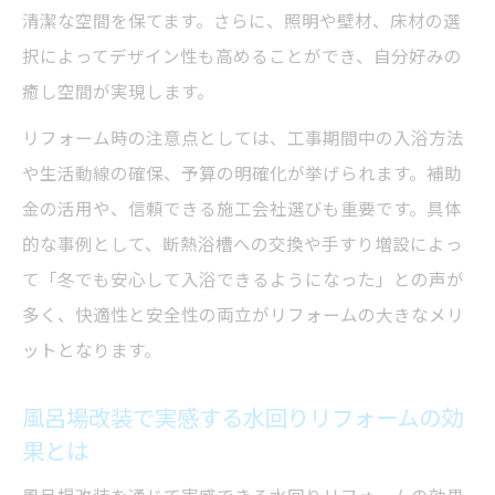
清潔な空間を保てます。さらに、照明や壁材、床材の選
後悔しない水回りリフォームのポイント解説
択によってデザイン性も高めることができ、自分好みの
水回りリフォームで後悔しないための選び
癒し空間が実現します。
方ガイド
リフォーム時の注意点としては、工事期間中の入浴方法
風呂リフォーム後悔を防ぐポイントと注意
や生活動線の確保、予算の明確化が挙げられます。補助
事項
金の活用や、信頼できる施工会社選びも重要です。具体
水回りリフォームで失敗しないプランの立
的な事例として、断熱浴槽への交換や手すり増設によっ
て方
て「冬でも安心して入浴できるようになった」との声が
風呂場改装で納得感を得るための比較ポイ
多く、快適性と安全性の両立がリフォームの大きなメリ
ント
ットとなります。
水回りリフォームで予算と工事範囲を賢く
調整する方法
風呂場改装で実感する水回りリフォームの効
風呂場改装に役立つ補助金活用のコツ
果とは
水回りリフォームで補助金を最大限活用す