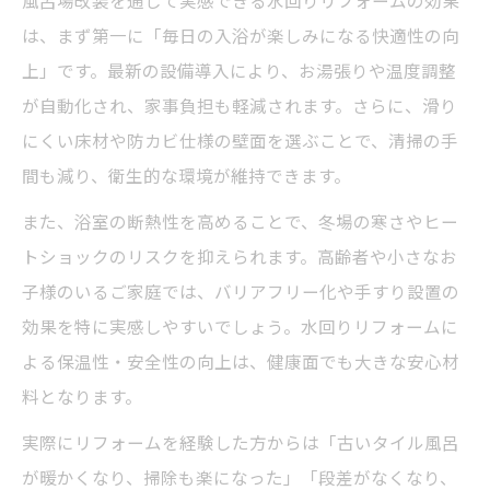
風呂場改装を通じて実感できる水回りリフォームの効果
る方法
は、まず第一に「毎日の入浴が楽しみになる快適性の向
風呂場改装に使える補助金の選び方と申請
上」です。最新の設備導入により、お湯張りや温度調整
の流れ
が自動化され、家事負担も軽減されます。さらに、滑り
お風呂のリフォーム補助金を賢く利用する
にくい床材や防カビ仕様の壁面を選ぶことで、清掃の手
ポイント
間も減り、衛生的な環境が維持できます。
水回りリフォームで補助金を受けるための
また、浴室の断熱性を高めることで、冬場の寒さやヒー
条件解説
トショックのリスクを抑えられます。高齢者や小さなお
補助金を活かした風呂場改装の実例と注意
子様のいるご家庭では、バリアフリー化や手すり設置の
点
効果を特に実感しやすいでしょう。水回りリフォームに
古い浴室のリフォーム費用と工期の実際
よる保温性・安全性の向上は、健康面でも大きな安心材
料となります。
古いお風呂のリフォーム費用と期間の目安
とは
実際にリフォームを経験した方からは「古いタイル風呂
風呂場改装で知っておきたい工期と費用の
が暖かくなり、掃除も楽になった」「段差がなくなり、