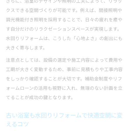
さらに、浴室のデザインや照明の工夫によって、リラッ
装のポイント
クスできる空間づくりが可能です。例えば、間接照明や
水回りリフォームでよくある戸建て・マン
調光機能付き照明を採用することで、日々の疲れを癒や
ションの失敗例
す自分だけのリラクゼーションスペースが実現します。
風呂場改装で押さえたいマンション特有の
水回りリフォームは、こうした「心地よさ」の創出にも
注意点
大きく寄与します。
注意点としては、設備の選定や施工内容によって費用や
工期が大きく変動するため、事前に見積もりや工事内容
をしっかり確認することが大切です。補助金制度やリフ
ォームローンの活用も視野に入れ、無理のない計画を立
てることが成功の鍵となります。
古い浴室も水回りリフォームで快適空間に変
えるコツ