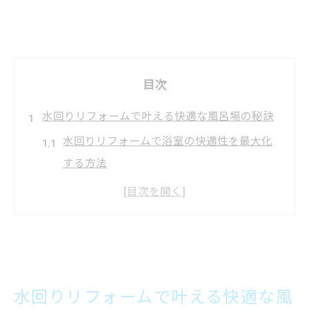
目次
水回りリフォームで叶える快適な風呂場の秘訣
水回りリフォームで浴室の快適性を最大化
する方法
風呂場改装で実感する水回りリフォームの
効果とは
水回りリフォームが快適な風呂場につなが
る理由
古い浴室も水回りリフォームで快適空間に
水回りリフォームで叶える快適な風
変えるコツ