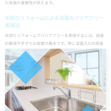
た改装の重要性が伺えます。
水回りリフォームによる浴室のバリアフリー
実現法
水回りリフォームでバリアフリーを実現するには、段差
の解消や手すりの設置が基本です。特に浴室入口の段差
をフラットにし、滑りにくい床材を選ぶことで、移動時
の転倒リスクを大幅に減らせます。さらに、浴槽の高さ
を低くすることで、出入りの負担を軽減する方法もあり
ます。
具体的には、浴室内外に手すりを取り付ける、引き戸や
自動ドアを採用する、車椅子対応のスペースを確保する
など、ご家庭の状況に合わせたプラン設計が重要です。
トイレや洗面所との動線も考慮し、ストレスなく移動で