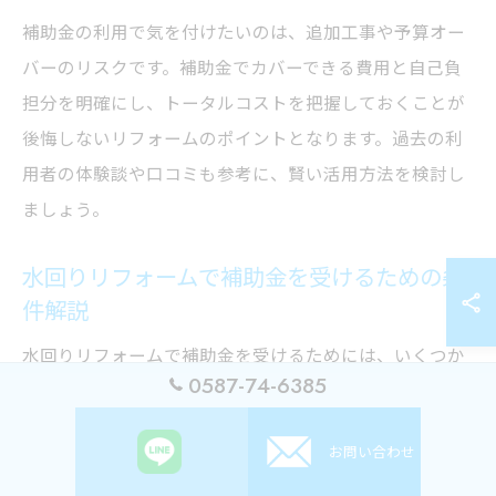
補助金の利用で気を付けたいのは、追加工事や予算オー
バーのリスクです。補助金でカバーできる費用と自己負
担分を明確にし、トータルコストを把握しておくことが
後悔しないリフォームのポイントとなります。過去の利
用者の体験談や口コミも参考に、賢い活用方法を検討し
ましょう。
水回りリフォームで補助金を受けるための条
件解説
水回りリフォームで補助金を受けるためには、いくつか
0587-74-6385
の共通した条件があります。代表的な条件には、住宅の
築年数や居住要件、工事内容の適合性、申請者が所有者
お問い合わせ
または居住者であることなどが挙げられます。特に、断