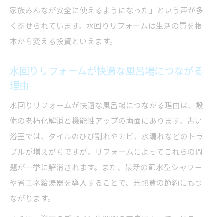
実態
家族みんなが安全に使えるようになった」という声が多
水回りリフォームで費用が変動するポイン
く寄せられています。水回りリフォームは生活の質を根
ト解説
本から変える投資といえます。
古い浴室のリフォーム費用が高くなる条件
水回りリフォームが快適な風呂場につながる
とは
理由
水回りリフォームの工期短縮と費用節約の
水回りリフォームが快適な風呂場につながる理由は、設
コツ
備の老朽化解消と機能性アップの両面にあります。古い
戸建てとマンションで異なる改装の注意点
浴室では、タイルのひび割れやカビ、水漏れなどのトラ
水回りリフォームで戸建てとマンションの
ブルが増えがちですが、リフォームによってこれらの問
違いを理解
題が一挙に解消されます。また、最新の節水型シャワー
風呂場改装の費用や工期が異なる理由を解
や省エネ給湯器を導入することで、光熱費の節約にもつ
説
ながります。
戸建てとマンションで注意すべき風呂場改