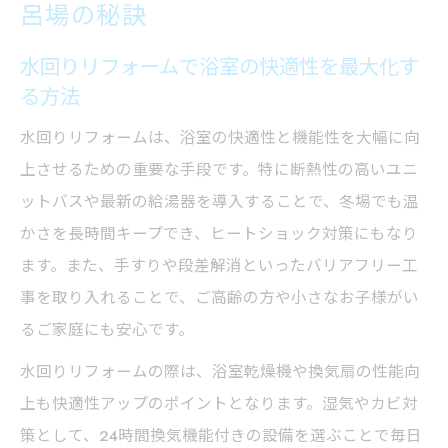
呂場の秘訣
水回りリフォームの工夫で毎日が安心快適
なお風呂時間
水回りリフォームで浴室の快適性を最大化す
る方法
安全重視の風呂場改装はどこまで必要か考える
水回りリフォームで重視したい安全対策の
水回りリフォームは、浴室の快適性と機能性を大幅に向
基本
上させるための重要な手段です。特に断熱性の高いユニ
風呂場改装で失敗しない安全性の確保ポイ
ットバスや最新の給湯器を導入することで、冬場でも温
ント
かさを長時間キープでき、ヒートショック対策にもなり
ます。また、手すりや段差解消といったバリアフリー工
水回りリフォームによる浴室のバリアフリ
事を取り入れることで、ご高齢の方や小さなお子様がい
ー実現法
るご家庭にも安心です。
風呂場改装時に見落としがちな安全面の注
意点
水回りリフォームの際は、浴室乾燥機や換気扇の性能向
上も快適性アップのポイントとなります。湿気やカビ対
水回りリフォームでヒートショック対策を
策として、24時間換気機能付きの設備を選ぶことで毎日
考える重要性