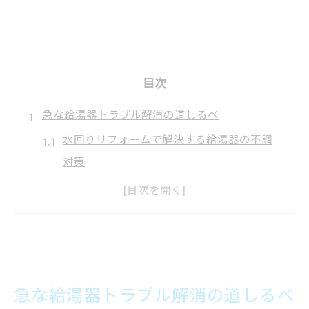
目次
急な給湯器トラブル解消の道しるべ
水回りリフォームで解決する給湯器の不調
対策
急なトラブル時に頼れる水回りリフォーム
の活用法
給湯器交換と水回りリフォームの連携ポイ
ント
水回りリフォームがもたらす安心の暮らし
急な給湯器トラブル解消の道しるべ
支援策