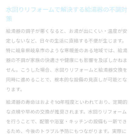
トラブル発生時に知りたい水回りリフォー
水回りリフォームで解決する給湯器の不調対
策
ムの流れ
水回りリフォームの賢い進め方を徹底解説
給湯器の調子が悪くなると、お湯が出にくい・温度が安
水回りリフォームを無駄なく進める手順ガ
定しないなど、日々の生活に直結する不便が生じます。
イド
特に岐阜県岐阜市のような寒暖差のある地域では、給湯
器の不調が家族の快適さや健康にも影響を及ぼしかねま
給湯器交換を含めた水回りリフォームの基
せん。こうした場合、水回りリフォームと給湯器交換を
本
同時に進めることで、根本的な設備の見直しが可能とな
水回りリフォームのポイントと効率的な進
ります。
め方
後悔しない水回りリフォームの準備と注意
給湯器の寿命はおよそ10年程度といわれており、定期的
点
な点検や早めの交換が推奨されます。水回りリフォーム
を行うことで、配管や浴室・キッチンの設備も一新でき
水回りリフォームで暮らしを快適に変える
るため、今後のトラブル予防にもつながります。実際に
方法