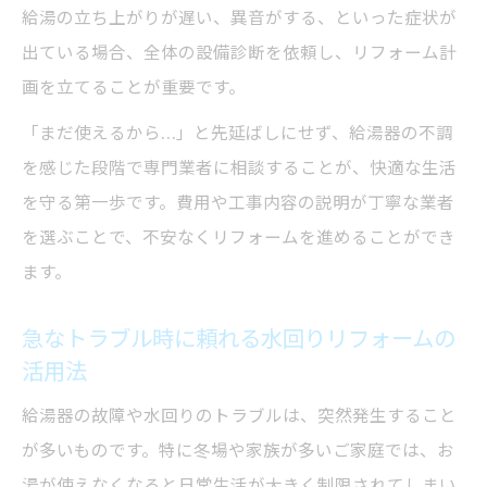
給湯の立ち上がりが遅い、異音がする、といった症状が
岐阜市で後悔しない給湯器交換の秘訣とは
出ている場合、全体の設備診断を依頼し、リフォーム計
水回りリフォームで安心できる給湯器選び
画を立てることが重要です。
の基準
「まだ使えるから…」と先延ばしにせず、給湯器の不調
給湯器交換と水回りリフォームの比較ポイ
を感じた段階で専門業者に相談することが、快適な生活
ント
を守る第一歩です。費用や工事内容の説明が丁寧な業者
水回りリフォームと給湯器交換の注意すべ
を選ぶことで、不安なくリフォームを進めることができ
き点
ます。
安心して任せたい水回りリフォームの選び
方
急なトラブル時に頼れる水回りリフォームの
給湯器交換と同時にできる水回り改善策
活用法
暮らしを一新する水回りの見直しポイント
給湯器の故障や水回りのトラブルは、突然発生すること
水回りリフォームで暮らしが変わる理由と
が多いものです。特に冬場や家族が多いご家庭では、お
は
湯が使えなくなると日常生活が大きく制限されてしまい