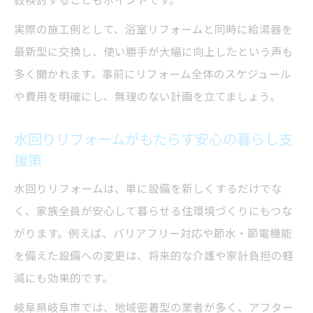
較検討することもポイントです。
後悔しない水回りリフォーム費用のチェッ
実際の施工例として、浴室リフォームと同時に給湯器を
ク法
最新型に交換し、使い勝手が大幅に向上したという声も
多く聞かれます。事前にリフォーム全体のスケジュール
や費用を明確にし、無理のない計画を立てましょう。
水回りリフォームがもたらす安心の暮らし支
援策
水回りリフォームは、単に設備を新しくするだけでな
く、家族全員が安心して暮らせる住環境づくりにもつな
がります。例えば、バリアフリー対応や節水・節電機能
を備えた設備への変更は、将来的な介護や家計負担の軽
減にも効果的です。
岐阜県岐阜市では、地域密着型の業者が多く、アフター