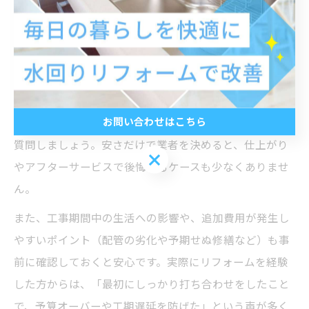
握し、どこに不満や故障リスクがあるのかを明確にしま
しょう。その上で、必要なリフォーム範囲や優先順位を
整理します。
業者選びでは、岐阜県岐阜市で実績のある信頼できる施
工会社を選ぶことが大切です。見積もり内容の内訳や工
お問い合わせはこちら
事の流れ、保証内容をしっかり確認し、納得できるまで
質問しましょう。安さだけで業者を決めると、仕上がり
お問い合わせはこちら
やアフターサービスで後悔するケースも少なくありませ
ん。
また、工事期間中の生活への影響や、追加費用が発生し
やすいポイント（配管の劣化や予期せぬ修繕など）も事
前に確認しておくと安心です。実際にリフォームを経験
した方からは、「最初にしっかり打ち合わせをしたこと
で、予算オーバーや工期遅延を防げた」という声が多く