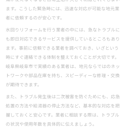
快適生活のための水回りリフォーム見直し
ます。こうした緊急時には、迅速な対応が可能な地元業
術
者に依頼するのが安心です。
給湯器交換と合わせる水回りリフォームの
水回りリフォームを行う業者の中には、急なトラブルに
利点
も即日対応できるサービスを提供しているところもあり
水回りリフォームが与える毎日の安心感
ます。事前に信頼できる業者を調べておき、いざという
家族のための水回りリフォーム活用ポイン
時にすぐ連絡できる体制を整えておくことが大切です。
ト
岐阜県岐阜市で実績のある業者は、地元ならではのネッ
安心材料を見極めたリフォーム業者選び
トワークや部品在庫を持ち、スピーディーな修理・交換
が期待できます。
水回りリフォームで重視したい業者選びの
基準
また、トラブル発生後は二次被害を防ぐためにも、応急
安心して任せる水回りリフォーム業者の特
処置の方法や給湯器の停止方法など、基本的な対応を把
徴
握しておくと安心です。業者に相談する際は、トラブル
の状況や使用年数を具体的に伝えましょう。
見積もりで差がつく水回りリフォームの選