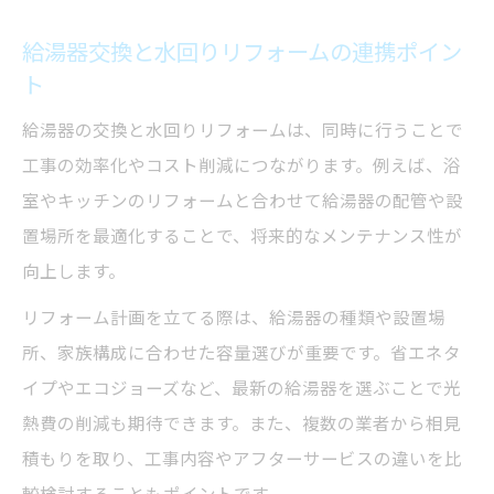
び方
給湯器交換と水回りリフォームの連携ポイン
水回りリフォーム業者の信頼性チェックポ
ト
イント
給湯器の交換と水回りリフォームは、同時に行うことで
口コミと実績で選ぶ水回りリフォームの安
工事の効率化やコスト削減につながります。例えば、浴
心感
室やキッチンのリフォームと合わせて給湯器の配管や設
快適な毎日のために役立つ費用と選び方のコツ
置場所を最適化することで、将来的なメンテナンス性が
水回りリフォーム費用の相場と選び方のポ
向上します。
イント
リフォーム計画を立てる際は、給湯器の種類や設置場
無駄のない水回りリフォーム費用の考え方
所、家族構成に合わせた容量選びが重要です。省エネタ
水回りリフォーム費用と満足度を両立する
イプやエコジョーズなど、最新の給湯器を選ぶことで光
方法
熱費の削減も期待できます。また、複数の業者から相見
費用明細でわかる水回りリフォームの安心
積もりを取り、工事内容やアフターサービスの違いを比
感