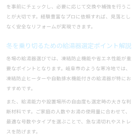
を事前にチェックし、必要に応じて交換や補強を行うこ
工夫
とが大切です。経験豊富なプロに依頼すれば、見落とし
家族の暮らしに合う給湯器選定の実践ポイ
なく安全なリフォームが実現できます。
ント
アフターサービス充実の業者選びのコツ
冬を乗り切るための給湯器選定ポイント解説
光熱費削減へ導くリフォームと給湯器の見直し
冬場の給湯器選びでは、凍結防止機能や省エネ性能が重
方
要なポイントとなります。岐阜市のような寒冷地では、
水回りリフォームで光熱費を効果的に削減
凍結防止ヒーターや自動排水機能付きの給湯器が特にお
する方法
すすめです。
高効率給湯器の導入がもたらす経済的メリ
また、給湯能力や設置場所の自由度も選定時の大きな判
ット
断材料です。ご家庭の人数やお湯の使用量に合わせて、
同時リフォームで得られる省エネ効果と快
最適な号数やタイプを選ぶことで、急な湯切れやストレ
適性
スを防げます。
給湯器の賢い見直しでメンテナンス負担を