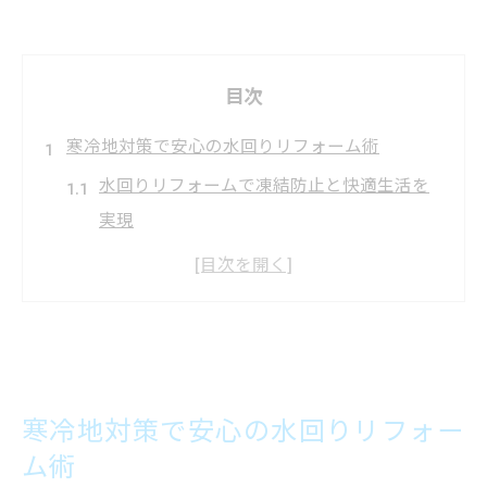
目次
寒冷地対策で安心の水回りリフォーム術
水回りリフォームで凍結防止と快適生活を
実現
寒さに強い水回りリフォームの施工方法と
は
冬を乗り切るための給湯器選定ポイント解
説
岐阜市の気候に適した水回りリフォーム術
寒冷地対策で安心の水回りリフォー
水回りリフォームで配管凍結トラブルを予
ム術
防