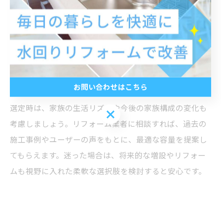
があります。
容量不足の給湯器を選んでしまうと、浴室とキッチンで
同時にお湯を使ったときに湯温が下がったり、お湯切れ
が発生するリスクがあります。一方で、過剰な大容量を
選ぶと初期費用やランニングコストが増加するため、家
族構成や使用状況に合った容量選定がポイントです。
お問い合わせはこちら
選定時は、家族の生活リズムや今後の家族構成の変化も
お問い合わせはこちら
考慮しましょう。リフォーム業者に相談すれば、過去の
施工事例やユーザーの声をもとに、最適な容量を提案し
てもらえます。迷った場合は、将来的な増設やリフォー
ムも視野に入れた柔軟な選択肢を検討すると安心です。