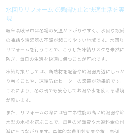
水回りリフォームで凍結防止と快適生活を実
給湯器を選ぶ際の岐阜市ならではのコツ
現
水回りリフォーム時に給湯器選びで失敗し
ないコツ
岐阜県岐阜市は冬場の気温が下がりやすく、水回り設備
岐阜市の寒冷地に適した給湯器機能とは
の凍結や給湯器の不調が起こりやすい地域です。水回り
リフォームを行うことで、こうした凍結リスクを未然に
水回りリフォームと相性の良い給湯器の選
防ぎ、毎日の生活を快適に保つことが可能です。
定法
同時施工で給湯器と水回り設備の相乗効果
凍結対策としては、断熱材を配管や給湯器周辺にしっか
を狙う
り巻くことや、凍結防止ヒーターの設置が効果的です。
これにより、冬の朝でも安心してお湯や水を使える環境
家族の湯使用量に合わせた給湯器容量の選
が整います。
び方
同時施工で水回りリフォームが効率的に進む理
また、リフォームの際には省エネ性能の高い給湯器や節
由
水型の水栓を選ぶことで、毎月の光熱費や水道料金の削
水回りリフォームと給湯器交換を同時に行
減にもつながります。具体的な費用対効果や施工事例