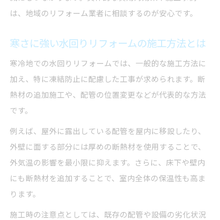
う利点
は、地域のリフォーム業者に相談するのが安心です。
同時施工で工期短縮とコスト削減を両立す
寒さに強い水回りリフォームの施工方法とは
る方法
寒冷地での水回りリフォームでは、一般的な施工方法に
配管工事をまとめて効率化できる水回りリ
加え、特に凍結防止に配慮した工事が求められます。断
フォーム
熱材の追加施工や、配管の位置変更などが代表的な方法
リフォーム専門業者による一貫サポートの
です。
魅力
給湯器と水回り設備の連携でトラブルを防
例えば、屋外に露出している配管を屋内に移設したり、
ぐコツ
外壁に面する部分には厚めの断熱材を使用することで、
外気温の影響を最小限に抑えます。さらに、床下や壁内
岐阜市の冬を快適にする給湯器選定法
にも断熱材を追加することで、室内全体の保温性も高ま
水回りリフォームで寒さに強い給湯器へ
ります。
凍結防止機能付き給湯器の選び方と活用術
施工時の注意点としては、既存の配管や設備の劣化状況
冬場の快適さを高める水回りリフォームの