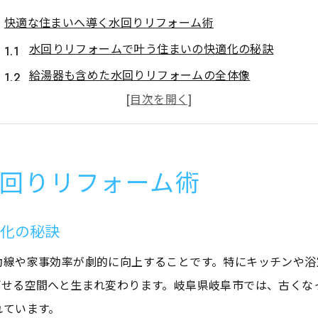
快適な住まいへ導く水回りリフォーム術
水回りリフォームで叶う住まいの快適化の秘訣
給湯器も含めた水回りリフォームの全体像
失敗しない水回りリフォームの進め方とは
毎日が変わる水回りリフォームの効果
暮らしを豊かにする最新水回りリフォーム事例
回りリフォーム術
給湯器交換を成功させる秘訣を解説
水回りリフォーム時の給湯器交換の最適な流れ
適化の秘訣
給湯器交換で抑えておきたい安全対策と注意点
水回りリフォームと給湯器選定のポイント
動線や家事効率が劇的に向上することです。特にキッチンや浴
ごせる空間へと生まれ変わります。岐阜県岐阜市では、古くな
給湯器の寿命と交換目安を知る水回りリフォーム
れています。
給湯器交換で後悔しないための水回りリフォーム術