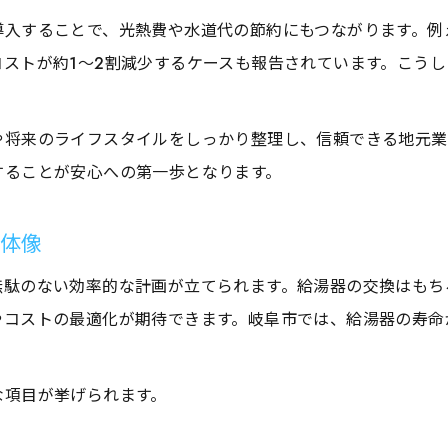
安心で長持ちする水回り設備の選び方
導入することで、光熱費や水道代の節約にもつながります。例
ストが約1〜2割減少するケースも報告されています。こう
水回りリフォームで後悔しない設備選定ポイント
長持ちする水回り設備選びと給湯器の関係性
や将来のライフスタイルをしっかり整理し、信頼できる地元業
水回りリフォームで重視すべき耐久性と機能
することが安心への第一歩となります。
給湯器選びが左右する水回りリフォームの満足度
水回り設備の省エネ性と使い勝手の両立方法
全体像
故障予防に役立つ水回りリフォームの知恵
無駄のない効率的な計画が立てられます。給湯器の交換はもち
水回りリフォームで実現する故障しにくい住まい
コストの最適化が期待できます。岐阜市では、給湯器の寿命
給湯器トラブルを防ぐ水回りリフォーム対策
水回りリフォームで日常点検を習慣化するコツ
な項目が挙げられます。
長く安心が続く水回りリフォームの施工ポイント
水回りリフォームで抑えるべきメンテナンス知識