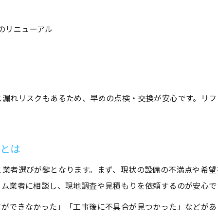
水回りで暮らしが変わる理由を徹底分析
のリニューアル
水回りリフォームが暮らしに与える変化とは
給湯器交換で感じる毎日の快適さアップ
水回りリフォームが家事効率を大きく向上
生活満足度を高める水回りリフォームの魅力
ス漏れリスクもあるため、早めの点検・交換が安心です。リフ
水回りリフォームによる家族の団らんへの影響
給湯器の交換時期を見極めるポイント
お問い合わせはこちら
お問い合わせはこちら
水回りリフォームと給湯器交換タイミングの目安
方とは
給湯器の異常サインに気付くための水回りリフォーム
と業者選びが鍵となります。まず、現状の設備の不満点や希望
故障前にできる水回りリフォームのポイント
ーム業者に相談し、現地調査や見積もりを依頼するのが安心で
給湯器交換を見逃さない水回りリフォームの工夫
事ができなかった」「工事後に不具合が見つかった」などがあ
水回りリフォームで失敗しない交換時期の見極め