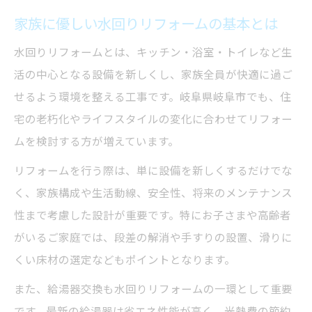
水回りリフォームで生活満足度が向上する
家族に優しい水回りリフォームの基本とは
仕組み
快適な日常を支える水回りの役割とは何か
水回りリフォームとは、キッチン・浴室・トイレなど生
活の中心となる設備を新しくし、家族全員が快適に過ご
水回りリフォームで叶う毎日の時短と効率
せるよう環境を整える工事です。岐阜県岐阜市でも、住
化
宅の老朽化やライフスタイルの変化に合わせてリフォー
給湯器交換も含めた水回りリフォームの重
ムを検討する方が増えています。
要性
水回りリフォームが家族の健康を守る理由
リフォームを行う際は、単に設備を新しくするだけでな
く、家族構成や生活動線、安全性、将来のメンテナンス
給湯器の故障に備えた賢いリフォーム計画
性まで考慮した設計が重要です。特にお子さまや高齢者
給湯器トラブルを防ぐ水回りリフォーム計
がいるご家庭では、段差の解消や手すりの設置、滑りに
画
くい床材の選定などもポイントとなります。
急な給湯器故障に対応するための備えとは
また、給湯器交換も水回りリフォームの一環として重要
水回りリフォームで給湯器を長持ちさせる
です。最新の給湯器は省エネ性能が高く、光熱費の節約