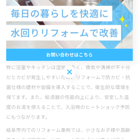
水回りリフォームが家族の健康を守る理由
水回りリフォームは、単に見た目をきれいにするだけで
なく、家族の健康維持にも大きく貢献します。老朽化し
た配管や設備は、カビや雑菌の温床となりやすく、放置
するとアレルギーや体調不良の原因になることもありま
す。
お問い合わせはこちら
特に浴室やキッチンは湿気が多く、換気や清掃が不十分
お問い合わせはこちら
だとカビが発生しやすいため、リフォームで防カビ・抗
菌仕様の建材や設備を導入することで、衛生的な環境を
保てます。また、給湯器の性能向上により、安定した温
度のお湯を使えることで、入浴時のヒートショック予防
にもつながります。
岐阜市内でのリフォーム事例では、小さなお子様や高齢