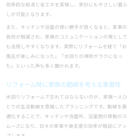
効率的な給湯と省エネを実現し、家計にもやさしい暮ら
水回りリフォームで重視したい設備の選び
しが可能となります。
方
給湯器交換時に知っておきたい最新設備情
また、キッチンや浴室の使い勝手が良くなると、家事の
報
負担が軽減され、家族のコミュニケーションの場として
失敗しない給湯器と水回りリフォームの選
も活用しやすくなります。実際にリフォームを経て「お
択基準
風呂が楽しみになった」「水回りの掃除がラクになっ
た」といった声も多く聞かれます。
設備選びで快適さを実現する水回りリフォ
ーム
リフォーム時に家族の動線を考える重要性
リフォーム事例から学ぶ住まいの快適化
水回りリフォームで忘れてはならないのが、家族一人ひ
水回りリフォーム事例で分かる快適空間づ
とりの生活動線を意識したプランニングです。動線を最
くり
適化することで、キッチンや洗面所、浴室間の移動がス
給湯器交換を含むリフォームのビフォーア
ムーズになり、日々の家事や身支度の効率が格段にアッ
フター
プします。