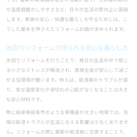
方法
や温度調整のしやすさなど、日々の生活の質向上に直結
賢い給湯器交換と水回りリフォームの連携
します。家族の安心・快適な暮らしを守るためには、こ
術
うした基本を押さえたリフォーム計画が求められます。
リフォーム会社選びで失敗しないポイント
水回りリフォームの成功ポイント徹底解説
水回りリフォームで得られる安心な暮らし方
水回りリフォーム成功のための計画術とは
水回りリフォームを行うことで、毎日の生活の中で感じ
プロが教える水回りリフォームの注意点
る小さなストレスが解消され、家族全員が安心して過ご
給湯器交換も含めた見積もりの取り方
せる住環境が整います。例えば、給湯器のトラブルが減
水回りリフォームの口コミ情報活用術
り、急な温度変化や湯切れの心配がなくなることは大き
費用対効果の高い水回りリフォームの秘訣
な安心材料です。
暮らしに寄り添う給湯器と設備の選び方
特に岐阜県岐阜市のような寒暖差が大きい地域では、冬
家族構成に合わせた給湯器と水回りリフォ
場の給湯トラブルが生活に与える影響は少なくありませ
ーム
ん。リフォームの際に最新の給湯器に交換することで、