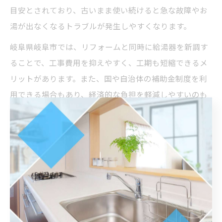
目安とされており、古いまま使い続けると急な故障やお
湯が出なくなるトラブルが発生しやすくなります。
岐阜県岐阜市では、リフォームと同時に給湯器を新調す
ることで、工事費用を抑えやすく、工期も短縮できるメ
リットがあります。また、国や自治体の補助金制度を利
用できる場合もあり、経済的な負担を軽減しやすいのも
ポイントです。
給湯器交換を業者に依頼する際は、施工実績や保証内
容、アフターサービスの有無を確認しましょう。実際の
利用者からは、「リフォームと同時に給湯器も交換した
ことで、安心して快適に過ごせるようになった」といっ
た声が多く聞かれます。