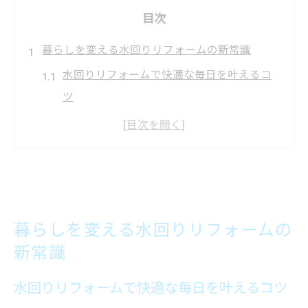
目次
暮らしを変える水回りリフォームの新常識
水回りリフォームで快適な毎日を叶えるコ
ツ
暮らしに合った水回りリフォームの選び方
家族の健康守る水回りリフォームの重要性
最新設備で実現する水回りリフォームの利
点
水回りリフォームで暮らしをグレードアッ
暮らしを変える水回りリフォームの
プ
新常識
給湯器交換で叶える快適な住まいの秘訣
水回りリフォームで快適な毎日を叶えるコツ
水回りリフォームで給湯器交換を検討する