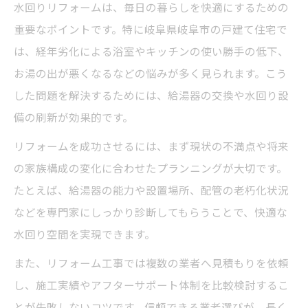
理由
水回りリフォームは、毎日の暮らしを快適にするための
快適な暮らしを支える給湯器の選び方
重要なポイントです。特に岐阜県岐阜市の戸建て住宅で
は、経年劣化による浴室やキッチンの使い勝手の低下、
水回りリフォーム時の給湯器交換のタイミ
お湯の出が悪くなるなどの悩みが多く見られます。こう
ング
した問題を解決するためには、給湯器の交換や水回り設
トラブル回避のための給湯器交換注意点
備の刷新が効果的です。
省エネも叶う給湯器交換のポイント
リフォームを成功させるには、まず現状の不満点や将来
古くなった水回りは今がリフォームのチャンス
の家族構成の変化に合わせたプランニングが大切です。
水回りリフォームで老朽化対策を万全に
たとえば、給湯器の能力や設置場所、配管の老朽化状況
古い設備を一新する水回りリフォーム術
などを専門家にしっかり診断してもらうことで、快適な
リフォームで感じる快適な水回りの変化
水回り空間を実現できます。
水回りリフォームは安全性も大きく向上
また、リフォーム工事では複数の業者へ見積もりを依頼
今だからこそ水回りリフォームが必要な理
し、施工実績やアフターサポート体制を比較検討するこ
由
とが失敗しないコツです。信頼できる業者選びが、長く