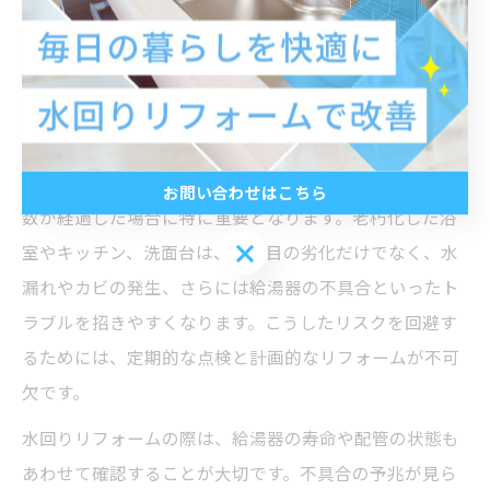
古くなった水回りは今がリフォーム
のチャンス
水回りリフォームで老朽化対策を万全に
水回りリフォームは、岐阜県岐阜市の戸建て住宅で築年
お問い合わせはこちら
数が経過した場合に特に重要となります。老朽化した浴
お問い合わせはこちら
室やキッチン、洗面台は、見た目の劣化だけでなく、水
漏れやカビの発生、さらには給湯器の不具合といったト
ラブルを招きやすくなります。こうしたリスクを回避す
るためには、定期的な点検と計画的なリフォームが不可
欠です。
水回りリフォームの際は、給湯器の寿命や配管の状態も
あわせて確認することが大切です。不具合の予兆が見ら