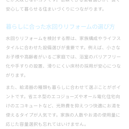
お湯切れや光熱費対策に効くリフォーム術
安心して暮らせる住まいづくりにつながります。
水回りリフォームでお湯切れの悩みを解消
光熱費削減を叶える水回りリフォームの工
暮らしに合った水回りリフォームの選び方
夫
水回りリフォームを検討する際は、家族構成やライフス
省エネ給湯器導入で賢くリフォーム
タイルに合わせた設備選びが重要です。例えば、小さな
水回りリフォームで快適な冬を実現
お子様や高齢者がいるご家庭では、浴室のバリアフリー
家計にやさしい水回りリフォームの方法
化や手すりの設置、滑りにくい床材の採用が安心につな
がります。
省エネ設備で始めるエコな水回りリフォーム
水回りリフォームで省エネを実現するポイ
また、給湯器の種類も暮らしに合わせて選ぶことがポイ
ント
ントです。省エネ型のエコジョーズやオール電化住宅向
けのエコキュートなど、光熱費を抑えつつ快適にお湯を
エコ設備を活用した水回りリフォーム術
使えるタイプが人気です。家族の人数やお湯の使用量に
省エネ効果を高める水回りリフォームの選
応じた容量選択も忘れてはいけません。
択肢