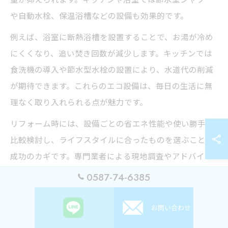
や自動水栓、保温浴槽などの設備も効果的です。
例えば、浴室に断熱浴槽を設置することで、お湯が冷め
にくくなり、追い焚き回数が減少します。キッチンでは
食洗機の導入や節水型水栓の設置により、水道代の削減
が期待できます。これらのエコ設備は、毎日の生活に無
理なく取り入れられる点が魅力です。
リフォーム時には、設備ごとの省エネ性能や使い勝手を
比較検討し、ライフスタイルに合ったものを選ぶことが
成功のカギです。専門業者による現地調査やアドバイス
を受けることで、最適な組み合わせを見つけやすくなり
0587-74-6385
ます。
お問い合わせ
省エネ効果を高める水回りリフォームの選択