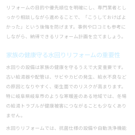
環境にも優しい水回りリフォームの方法
リフォームの目的や優先順位を明確にし、専門業者とし
っかり相談しながら進めることで、「こうしておけばよ
水回りリフォームで始めるエコな暮らし
かった」という後悔を防げます。事例や口コミも参考に
信頼できる給湯器選びのポイントまとめ
しながら、納得できるリフォーム計画を立てましょう。
水回りリフォーム時に重視する給湯器選び
安心して任せられる給湯器選定の基準
家族の健康守る水回りリフォームの重要性
水回りリフォームで失敗しない給湯器選択
水回りの設備は家族の健康を守るうえで大変重要です。
法
古い給湯器や配管は、サビやカビの発生、給水不良など
専門家が教える給湯器選びのポイント
の原因となりやすく、衛生面でのリスクが高まります。
給湯器選びで水回りリフォームが変わる理
特に岐阜県岐阜市のような寒暖差のある地域では、冬場
由
の給湯トラブルが健康被害につながることも少なくあり
ません。
水回りリフォームでは、抗菌仕様の設備や自動洗浄機能