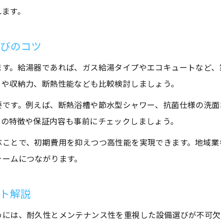
れます。
水回りリフォームで活用できる補助金の基礎知識
給湯器導入時に知っておきたい補助金の申請手順
選びのコツ
水回りリフォームと補助金制度の最新動向を解説
ます。給湯器であれば、ガス給湯タイプやエコキュートなど、
賢い水回りリフォーム補助金活用のポイント
さや収納力、断熱性能なども比較検討しましょう。
給湯器交換で受けられる補助金の種類と条件
要です。例えば、断熱浴槽や節水型シャワー、抗菌仕様の洗面
安心できる水回りリフォームの進め方ガイド
との特徴や保証内容も事前にチェックしましょう。
水回りリフォームを安心して進めるための流れ
お問い合わせはこちら
お問い合わせはこちら
信頼できる業者選びで後悔しないリフォームを
ぶことで、初期費用を抑えつつ高性能を実現できます。地域業
ォームにつながります。
給湯器交換時に気をつけたいトラブル事例と対策
水回りリフォームの見積もり比較で賢く選ぶ方法
ト解説
施工後も安心できる水回りリフォームの条件
めには、耐久性とメンテナンス性を重視した設備選びが不可欠