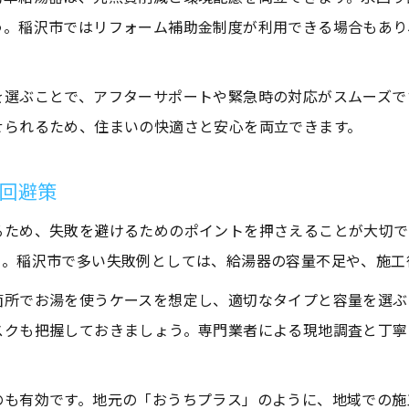
う。稲沢市ではリフォーム補助金制度が利用できる場合もあり
水回りリフォームで日常生活が快適になる秘密
リフォームによる給湯器交換がもたらす安心感
を選ぶことで、アフターサポートや緊急時の対応がスムーズで
水回りリフォームで叶う省エネと節約の実感
せられるため、住まいの快適さと安心を両立できます。
給湯器が変える毎日の生活動線と効率化
水回りリフォーム後の満足度を左右する要素
回避策
給湯器の交換を検討するタイミングと注意点
るため、失敗を避けるためのポイントを押さえることが大切で
水回りリフォーム時に給湯器交換を考える目安
う。稲沢市で多い失敗例としては、給湯器の容量不足や、施工
給湯器の寿命と交換タイミングを見極める方法
水回りリフォームと同時に行う給湯器交換の利点
箇所でお湯を使うケースを想定し、適切なタイプと容量を選ぶ
スクも把握しておきましょう。専門業者による現地調査と丁寧
給湯器交換で注意すべき安全性と設置基準
水回りリフォームでの給湯器選定で失敗しないコツ
のも有効です。地元の「おうちプラス」のように、地域での施
最新の補助金制度で賢く設備を整える方法