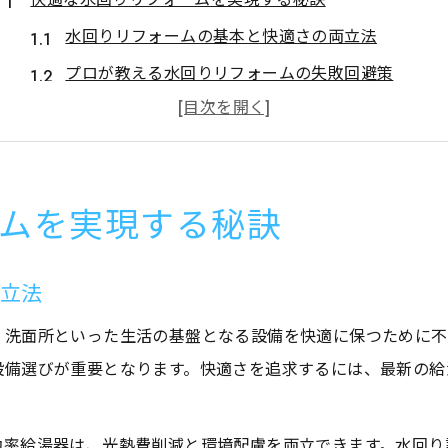
水回りリフォームの基本と快適さの両立法
プロが教える水回りリフォームの失敗回避策
水回りリフォームで重視したい設備選びのコツ
長く使える水回りリフォームのポイント解説
水回りリフォームで暮らしが快適になる理由
ムを実現する秘訣
省エネ重視の給湯器選び最前線とは
水回りリフォームと省エネ給湯器の最適な関係
両立法
給湯器選びで失敗しないための省エネチェック
最新省エネ給湯器が水回りリフォームに与える効果
、洗面所といった生活の基盤となる設備を快適に保つために不
設備選びが重要となります。快適さを追求するには、最新の給
水回りリフォームで給湯器を選ぶ際の重要な視点
給湯器の省エネ性能を見極めるポイント
水回りリフォームで暮らしが変わる理由
効率給湯器は、光熱費削減と環境配慮を両立できます。水回り