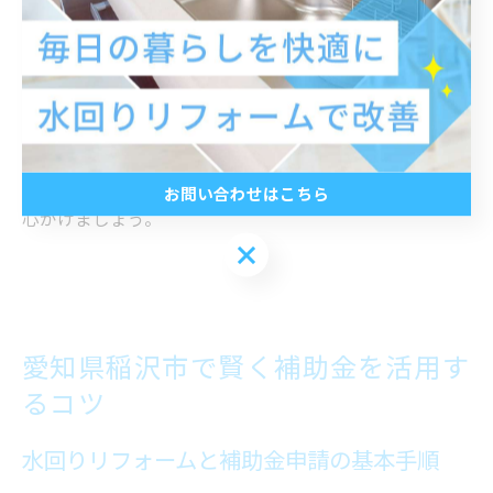
きるまで複数回の相談や質問を重ねることが、安心のリ
フォームにつながります。
また、工事中の生活動線や水道の一時停止など、生活へ
の影響についても事前に説明を受けておくと安心です。
信頼関係を築くためにも、丁寧なコミュニケーションを
お問い合わせはこちら
心がけましょう。
お問い合わせはこちら
愛知県稲沢市で賢く補助金を活用す
るコツ
水回りリフォームと補助金申請の基本手順