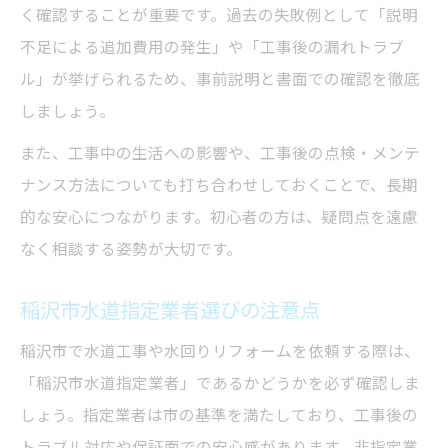
水回りリフォーム中に起きやすいトラブル
く確認することが重要です。過去の失敗例として「説明
例
不足による追加費用の発生」や「工事後の漏れトラブ
緊急時の稲沢市水道修理依頼の流れ
ル」が挙げられるため、事前説明と書面での確認を徹底
指定業者による迅速な対応のポイント
しましょう。
トラブル解決後の再発防止策について
また、工事中の生活への影響や、工事後の点検・メンテ
修理費用の目安と補助金活用のヒント
ナンス方法についても打ち合わせしておくことで、長期
的な安心につながります。初心者の方は、疑問点を遠慮
なく相談する姿勢が大切です。
稲沢市水道指定業者選びの注意点
稲沢市で水道工事や水回りリフォームを依頼する際は、
「稲沢市水道指定業者」であるかどうかを必ず確認しま
しょう。指定業者は市の基準を満たしており、工事後の
トラブル対応や保証面での安心感があります。非指定業