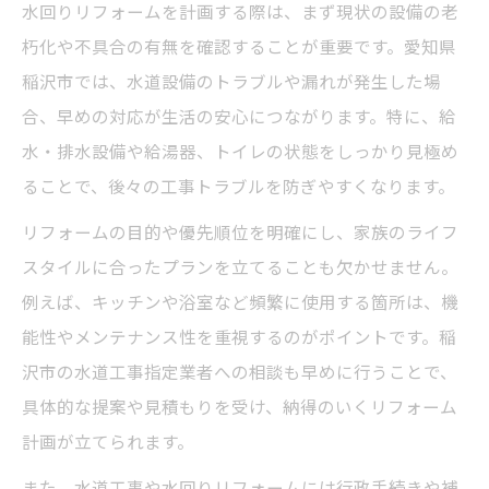
水回りリフォームを計画する際は、まず現状の設備の老
水道料金節約につながるリフォーム実践法
朽化や不具合の有無を確認することが重要です。愛知県
指定業者との打ち合わせで注意すべき点
稲沢市では、水道設備のトラブルや漏れが発生した場
愛知県稲沢市で賢く補助金を活用するコツ
合、早めの対応が生活の安心につながります。特に、給
水回りリフォームと補助金申請の基本手順
水・排水設備や給湯器、トイレの状態をしっかり見極め
稲沢市下水道工事補助金の活用ポイント
ることで、後々の工事トラブルを防ぎやすくなります。
水道引き込み補助金愛知県の最新情報解説
リフォームの目的や優先順位を明確にし、家族のライフ
行政窓口への問い合わせで得られるメリッ
スタイルに合ったプランを立てることも欠かせません。
ト
例えば、キッチンや浴室など頻繁に使用する箇所は、機
補助金活用で水道工事費用を抑える方法
能性やメンテナンス性を重視するのがポイントです。稲
指定業者選びが失敗を防ぐ理由を解説
沢市の水道工事指定業者への相談も早めに行うことで、
水回りリフォームに強い指定業者の探し方
具体的な提案や見積もりを受け、納得のいくリフォーム
計画が立てられます。
稲沢市水道指定業者の資格と信頼性の見極
め方
また、水道工事や水回りリフォームには行政手続きや補