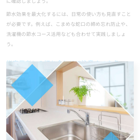
に確認しましょう。
節水効果を最大化するには、日常の使い方も見直すこと
が必要です。例えば、こまめな蛇口の締め忘れ防止や、
洗濯機の節水コース活用なども合わせて実践しましょ
う。
指定業者との打ち合わせで注意すべき点
水道工事や水回りリフォームを依頼する際、指定業者と
の打ち合わせは非常に重要です。まず工事内容や費用の
内訳、工期、保証内容を明確に説明してもらい、不明点
は必ずその場で確認しましょう。
特に「見積もりに含まれる工事範囲」「追加費用が発生
するケース」「補助金適用の可否」などはトラブルの元
になりやすいため、書面での確認が不可欠です。納得で