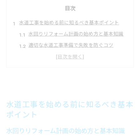
目次
水道工事を始める前に知るべき基本ポイント
水回りリフォーム計画の始め方と基本知識
適切な水道工事準備で失敗を防ぐコツ
稲沢市水道指定業者選びの注意点
水道工事前に知るべき行政手続きの流れ
水回りリフォームを安心して進めるポイン
ト
水回りリフォームの悩みを解消する方法とは
水道工事を始める前に知るべき基本
よくある水回りリフォームのトラブル対策
ポイント
水道修理とリフォームの違いと賢い進め方
水回りリフォーム計画の始め方と基本知識
稲沢市水道工事の悩み解決に役立つ相談先