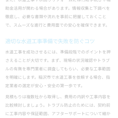
口コミや実績から見る業者選定のポイント
助金活用が関わる場合があります。情報収集と下調べを
徹底し、必要な書類や流れを事前に把握しておくこと
指定業者を選ぶことで得られる安心感とは
で、スムーズな進行と費用面での安心を確保できます。
水道工事後のトラブルを防ぐ業者選びの極
意
適切な水道工事準備で失敗を防ぐコツ
工事費用の内訳と見積もりの確認ポイント
水道工事を成功させるには、準備段階でのポイントを押
水回りリフォーム費用の主な内訳を徹底解
さえることが大切です。まず、現場の状況確認やトラブ
説
ルの有無を専門業者に調査してもらい、必要な工事範囲
稲沢市水道工事費用が変動する要素と対策
を明確にします。稲沢市で水道工事を依頼する場合、指
見積もりで比較すべき重要なチェック項目
定業者の選定が安心・安全の第一歩です。
水道料金や加入金に関する注意点まとめ
見積もりは複数社から取得し、費用の内訳や工事内容を
追加費用を防ぐ見積もりの取り方と確認法
比較検討しましょう。トラブル防止のためには、契約前
トラブル時に役立つ水道修理の進め方
に工事内容や保証範囲、アフターサポートについて細か