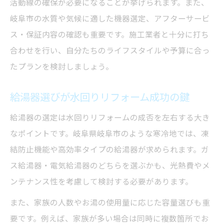
活動線の確保が必要になることが挙げられます。また、
水回りリフォームで使える補助金情報まと
岐阜市の水質や気候に適した機器選定、アフターサービ
め
ス・保証内容の確認も重要です。施工業者と十分に打ち
給湯器交換と補助金の賢い活用法とは
合わせを行い、自分たちのライフスタイルや予算に合っ
リフォーム岐阜市でおすすめの補助制度紹
たプランを検討しましょう。
介
省エネリフォームで補助金を最大限利用す
給湯器選びが水回りリフォーム成功の鍵
る
給湯器の選定は水回りリフォームの成否を左右する大き
最新給湯器導入時の費用負担を減らす方法
なポイントです。岐阜県岐阜市のような寒冷地では、凍
メンテナンス安心の水回りリフォーム実践集
結防止機能や高効率タイプの給湯器が求められます。ガ
水回りリフォーム後のメンテナンス体制と
ス給湯器・電気給湯器のどちらを選ぶかも、光熱費やメ
は
ンテナンス性を考慮して検討する必要があります。
給湯器と水回りの定期点検で安心を守る
また、家族の人数やお湯の使用量に応じた容量選びも重
リフォーム岐阜市で信頼できる業者の特徴
要です。例えば、家族が多い場合は同時に複数箇所でお