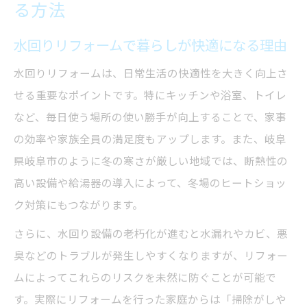
給湯器交換も同時に進めるリフォームの秘訣
る方法
水回りリフォームと給湯器交換の同時進行
水回りリフォームで暮らしが快適になる理由
術
給湯器交換で失敗しない業者選びのコツ
水回りリフォームは、日常生活の快適性を大きく向上さ
せる重要なポイントです。特にキッチンや浴室、トイレ
給湯器の省エネ性能を活かしたリフォーム
など、毎日使う場所の使い勝手が向上することで、家事
提案
の効率や家族全員の満足度もアップします。また、岐阜
リフォーム岐阜市で給湯器交換する際の注
県岐阜市のように冬の寒さが厳しい地域では、断熱性の
意点
高い設備や給湯器の導入によって、冬場のヒートショッ
水回りリフォーム費用を抑えるポイント
ク対策にもつながります。
岐阜県岐阜市で選びたい水回り最新事情
さらに、水回り設備の老朽化が進むと水漏れやカビ、悪
水回りリフォームの最新トレンドと設備
臭などのトラブルが発生しやすくなりますが、リフォー
岐阜市で注目の水回りリフォーム事例紹介
ムによってこれらのリスクを未然に防ぐことが可能で
給湯器の選び方とリフォーム岐阜市事情
す。実際にリフォームを行った家庭からは「掃除がしや