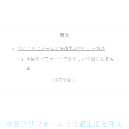
目次
水回りリフォームで快適生活を叶える方法
水回りリフォームで暮らしが快適になる理
由
水回りリフォームのメリットと注意点
給湯器選びが水回りリフォーム成功の鍵
リフォーム岐阜市で知っておきたい基礎知
識
費用を抑える水回りリフォームの工夫
水回りリフォームで快適生活を叶え