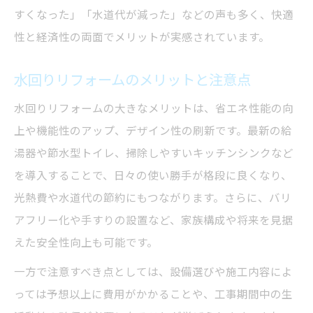
省エネ型給湯器で叶える快適な暮らし
すくなった」「水道代が減った」などの声も多く、快適
岐阜市で依頼したい水回りリフォームの特
性と経済性の両面でメリットが実感されています。
徴
水回りリフォームのメリットと注意点
故障しやすい冬へ備える水回り対策案
水回りリフォームで冬の故障リスクを減ら
水回りリフォームの大きなメリットは、省エネ性能の向
す
上や機能性のアップ、デザイン性の刷新です。最新の給
給湯器トラブルを防ぐための予防策とは
湯器や節水型トイレ、掃除しやすいキッチンシンクなど
を導入することで、日々の使い勝手が格段に良くなり、
冬の水回り点検で快適な暮らしを守る方法
光熱費や水道代の節約にもつながります。さらに、バリ
リフォーム岐阜市で冬季対策を強化するコ
アフリー化や手すりの設置など、家族構成や将来を見据
ツ
えた安全性向上も可能です。
水回り設備の保温・断熱リフォームの重要
性
一方で注意すべき点としては、設備選びや施工内容によ
っては予想以上に費用がかかることや、工事期間中の生
補助金を活用したリフォーム費用削減術