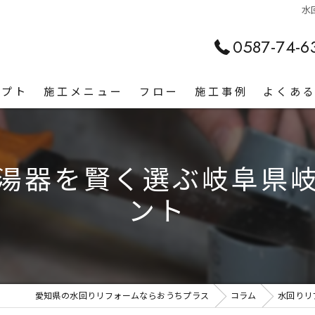
水
0587-74-6
セプト
施工メニュー
フロー
施工事例
よくあ
湯器を賢く選ぶ岐阜県
ント
愛知県の水回りリフォームならおうちプラス
コラム
水回りリ