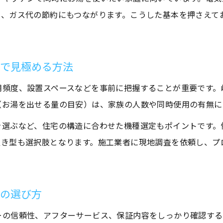
く、ガス代の節約にもつながります。こうした基本を押さえて
水回りリフォームで信頼できる依頼先を見極める
給湯器工事の費用と保証を水回りリフォームで比較
水回りリフォーム依頼先選びで押さえるべき保証内
ムで見極める方法
工事費用が明確な水回りリフォーム業者の特徴
用頻度、設置スペースなどを事前に把握することが重要です。
水回りリフォームと給湯器保証の重要なチェック法
（お湯を出せる量の目安）は、家族の人数や同時使用の有無に
省エネ給湯器へ切り替える際のメリットとは
を選ぶなど、住宅の構造に合わせた機種選定もポイントです。
水回りリフォームで省エネ給湯器に切り替える利点
置き型も選択肢となります。施工業者に現地調査を依頼し、プ
省エネ給湯器の導入で水回りリフォーム費用を節約
水回りリフォームと省エネ給湯器の快適な暮らし方
省エネタイプ給湯器が水回りリフォームで人気の理
器の選び方
水回りリフォームで選ぶ省エネ給湯器の魅力を解説
ーの信頼性、アフターサービス、保証内容をしっかり確認する
補助金活用で費用負担を減らすリフォーム術