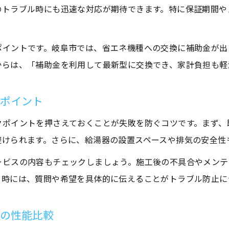
のトラブル時にも迅速な対応が期待できます。特に保証期間や
水回りリフォームで活用できる給湯器補助金制度
給湯器交換時の水回りリフォームで補助金を使う方
ポイントです。岐阜市では、省エネ機種への交換に補助金が出
水回りリフォーム費用を補助金で抑えるポイント
からは、「補助金を利用して最新型に交換でき、家計負担も軽
給湯器リフォーム時の補助金申請の流れと注意点
水回りリフォームと補助金制度の最新動向を解説
クポイント
後悔しない水回りリフォームの秘訣を解説
クポイントを押さえておくことが失敗を防ぐコツです。まず、
水回りリフォームで後悔しないための事前準備
お問い合わせはこちら
お問い合わせはこちら
避けられます。さらに、給湯器の設置スペースや排気の安全性
給湯器選びで失敗しない水回りリフォーム術
ービスの内容もチェックしましょう。施工後の不具合やメンテ
水回りリフォームのトラブル回避ポイントを解説
り時には、質問や希望を具体的に伝えることがトラブル防止に
給湯器リフォーム後の満足度を高めるチェック項目
水回りリフォーム体験談から学ぶ成功の秘訣
器の性能比較