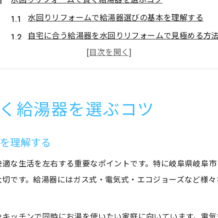
水回りリフォームで給湯器選びの基本を理解する
自宅に合う給湯器を水回りリフォームで見極める方
水回りリフォームで後悔しない給湯器の選び方
水回りリフォーム時の給湯器チェックポイント
水回りリフォームで重視したい給湯器の性能比較
く給湯器を選ぶコツ
給湯器交換を検討するなら知りたい相場情報
水回りリフォームの給湯器交換相場を徹底解説
本を理解する
給湯器交換時の水回りリフォーム費用を把握する方
水回りリフォームで給湯器費用を抑えるポイント
快適な生活を左右する重要なポイントです。特に岐阜県岐阜市
大切です。給湯器にはガス式・電気式・エコジョーズなど様々
給湯器のリフォーム相場と水回り施工の関係性
水回りリフォームで知るべき給湯器交換費用の目安
工事費用や保証を重視した依頼先の選び方
やキッチンで同時にお湯を使いたい家庭に向いています。電気