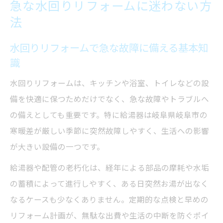
急な水回りリフォームに迷わない方
とは
法
信頼できる水回りリフォーム会社の特徴
水回りリフォームで急な故障に備える基本知
給湯器交換で後悔しないコツとは
識
水回りリフォームと給湯器交換の最適なタ
イミング
水回りリフォームは、キッチンや浴室、トイレなどの設
岐阜市水道工事店の交換事例から学ぶ注意
備を快適に保つためだけでなく、急な故障やトラブルへ
点
の備えとしても重要です。特に給湯器は岐阜県岐阜市の
寒暖差が厳しい季節に突然故障しやすく、生活への影響
リフォームのイイナ利用者の声と比較ポイ
が大きい設備の一つです。
ント
工事費込みの総額を明確にする水回りリフ
給湯器や配管の老朽化は、経年による部品の摩耗や水垢
ォーム術
の蓄積によって進行しやすく、ある日突然お湯が出なく
なるケースも少なくありません。定期的な点検と早めの
岐阜リフォーム会社選びで重視すべき基準
リフォーム計画が、無駄な出費や生活の中断を防ぐポイ
岐阜市で賢く選ぶ水回りリフォーム術