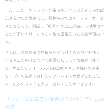
水回りリフォームと給湯器交換のセットが
また、万が一のトラブル発生時も、地元の業者であれば
お得な理由
迅速な対応が期待でき、緊急時の修理やアフターサービ
岐阜市リフォーム会社の料金体系と注意点
スも安心です。実際に「岐阜市 水道工事店」で検索され
水回り工事の手間を減らすポイント
る方が多いのは、こうした地域密着型の安心感が理由で
す。
水回りリフォームをスムーズに進めるコツ
岐阜市水道工事店の効率的な依頼方法
さらに、現地調査や見積もりが無料である場合も多く、
ネット完結で簡単にできる水回りリフォー
予算や工事内容について納得したうえで依頼が可能で
ム
す。水回りリフォームの総額比較や省エネ機種の選定
も、プロの視点で具体的なアドバイスが受けられるた
給湯器交換時の立ち会い負担を減らす工夫
め、失敗のリスクを大きく減らすことができます。
リフォーム岐阜安い業者のスピード対応特
長
リフォーム岐阜安い業者選びの注意点と見極
長く安心できる水回りの整え方
め方