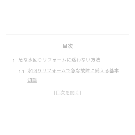
目次
急な水回りリフォームに迷わない方法
水回りリフォームで急な故障に備える基本
知識
岐阜市の水道工事店に相談するメリットを
解説
リフォーム岐阜安い業者選びの注意点と見
極め方
岐阜市リフォームで暮らしを守るポイント