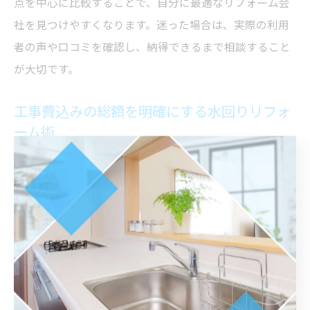
点を中心に比較することで、自分に最適なリフォーム会
社を見つけやすくなります。迷った場合は、実際の利用
者の声や口コミを確認し、納得できるまで相談すること
が大切です。
工事費込みの総額を明確にする水回りリフォ
ーム術
水回りリフォームや給湯器交換の総額を明確にするに
は、工事費・機器代・追加工事費など、すべての費用項
目を細かく確認することが欠かせません。見積もりの際
は「本体価格」「標準工事費」「撤去・処分費」「配
管・電気工事」など、項目ごとに分かりやすく提示して
もらいましょう。
特に岐阜市では、地元業者による一貫施工やアフターサ