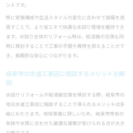
ントです。
水回りリフォーム会社の比較ポイントを整
理
特に家族構成や生活スタイルの変化に合わせて設備を見
直すことで、より省エネで快適な水回り環境を維持でき
岐阜市リフォームの実績から見る信頼性
ます。水回り全体のリフォーム時は、給湯器の交換も同
リフォーム岐阜安い提案を活用するコツ
時に検討することで工事の手間や費用を抑えることがで
補助金制度と省エネ機種の最新動向を解説
き、長期的な安心につながります。
トイレリフォームも含めた総額シミュレー
ション
岐阜市の水道工事店に相談するメリットを解
総額で比較する給湯器省エネ提案
説
水回りリフォームと省エネ給湯器の総額比
水回りリフォームや給湯器交換を検討する際、岐阜市の
較術
地元水道工事店に相談することで得られるメリットは多
見積もり時に確認すべき追加費用のポイン
岐にわたります。地域事情に詳しいため、岐阜市特有の
ト
気候や水質に合わせた最適な提案が受けられる点が大き
省エネ機種選びで光熱費を抑える具体策
な魅力です。