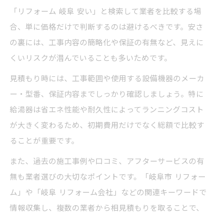
水回りリフォームで得られる長期的な安心
「リフォーム 岐阜 安い」と検索して業者を比較する場
感
合、単に価格だけで判断するのは避けるべきです。安さ
岐阜市リフォーム会社の保証内容を比較
の裏には、工事内容の簡略化や保証の有無など、見えに
省エネ給湯器導入とアフターケアの重要性
くいリスクが潜んでいることも多いためです。
水回りリフォーム後のメンテナンス方法
見積もり時には、工事範囲や使用する設備機器のメーカ
実績豊富なリフォーム会社を選ぶ判断基準
ー・型番、保証内容までしっかり確認しましょう。特に
給湯器は省エネ性能や耐久性によってランニングコスト
が大きく変わるため、初期費用だけでなく総額で比較す
ることが重要です。
また、過去の施工事例や口コミ、アフターサービスの有
無も業者選びの大切なポイントです。「岐阜市 リフォー
ム」や「岐阜 リフォーム会社」などの関連キーワードで
情報収集し、複数の業者から相見積もりを取ることで、