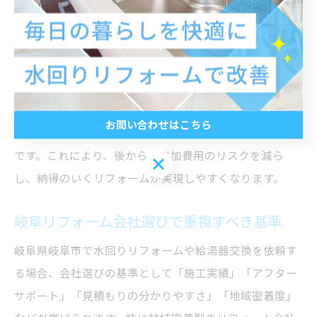
ービスが充実している会社が多い傾向があります。総額
を比較する際は、工事の範囲や保証内容、緊急時の対応
力も含めて判断すると安心です。また、補助金や省エネ
機種の導入による費用軽減も積極的に活用しましょう。
具体的な比較方法としては、複数社から同じ条件で見積
お問い合わせはこちら
もりを取得し、内容を一覧表にまとめる方法がおすすめ
です。これにより、後からの追加費用のリスクを減ら
お問い合わせはこちら
し、納得のいくリフォームが実現しやすくなります。
岐阜リフォーム会社選びで重視すべき基準
岐阜県岐阜市で水回りリフォームや給湯器交換を依頼す
る場合、会社選びの基準として「施工実績」「アフター
サポート」「見積もりの分かりやすさ」「地域密着度」