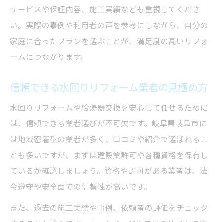
サービスや保証内容、施工実績なども重視してくださ
水回りリフォーム成功に必要な準備と選択
い。実際の事例や利用者の声を参考にしながら、自分の
肢
家庭に合ったプランを選ぶことが、満足度の高いリフォ
給湯器リフォームで失敗しないための確認
ームにつながります。
項目
水回りリフォーム後のアフターサービス活
信頼できる水回りリフォーム業者の見極め方
用法
水回りリフォームや給湯器交換を安心して任せるために
安心して依頼できる業者選びのコツを解説
は、信頼できる業者選びが不可欠です。岐阜県岐阜市に
水回りリフォームと給湯器交換の事例紹介
は地域密着型の業者が多く、口コミや紹介で選ばれるこ
とも多いですが、まずは建設業許可や各種資格を保有し
ているか確認しましょう。資格や許可がある業者は、法
令遵守や安全面での信頼性が高いです。
また、過去の施工実績や事例、依頼者の評価をチェック