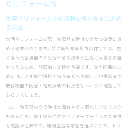
りリフォーム術
の秘訣
水回りリフォームと給湯器保証の関係を解
水回りリフォームで給湯器交換を安全に進め
説
る方法
岐阜市で注目される水回りリフォームの最新情
水回りリフォームの際、給湯器交換は安全かつ確実に進
報
める必要があります。特に岐阜県岐阜市の住宅では、古
水回りリフォーム最新トレンドと省エネ給
くなった給湯器の不具合や急な故障が生活に大きな影響
湯器
を与えるため、計画的な交換が重要です。安全確保のた
水回りリフォームで重視すべき新機能の特
めには、必ず専門資格を持つ業者へ依頼し、現地調査や
徴
既存機器の配管・電気系統の状況をしっかりと確認して
もらいましょう。
給湯器交換時に注目したい新しい施工事例
補助金対象となる水回りリフォームの基準
また、給湯器の交換時は水漏れやガス漏れなどのリスク
もあるため、施工後の点検やアフターサービスの充実度
岐阜市で人気の水回りリフォーム施工傾向
も確認が必要です。経験豊富な業者を選ぶことで、トラ
補助金を賢く使う水回りリフォームの手順解説