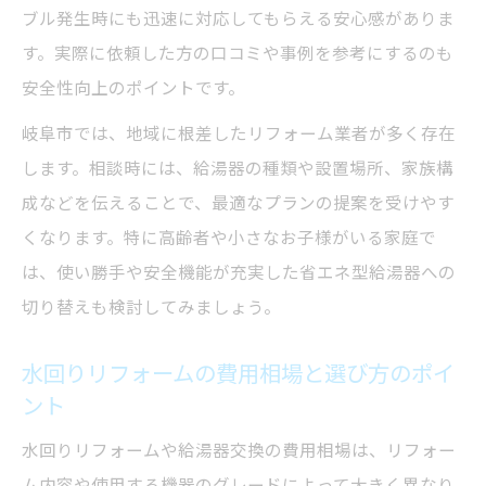
ブル発生時にも迅速に対応してもらえる安心感がありま
水回りリフォーム補助金活用の流れと注意
す。実際に依頼した方の口コミや事例を参考にするのも
点
安全性向上のポイントです。
給湯器交換で使える補助金申請のタイミン
岐阜市では、地域に根差したリフォーム業者が多く存在
グ
します。相談時には、給湯器の種類や設置場所、家族構
水回りリフォーム対象工事のチェックリス
成などを伝えることで、最適なプランの提案を受けやす
ト
くなります。特に高齢者や小さなお子様がいる家庭で
補助金申請時に抑えておきたい費用条件
は、使い勝手や安全機能が充実した省エネ型給湯器への
水回りリフォームで対象外にならない工事
切り替えも検討してみましょう。
内容
自己負担を抑える給湯器リフォームのコツ
水回りリフォームの費用相場と選び方のポイ
水回りリフォームで自己負担を減らす方法
ント
給湯器リフォーム費用の抑え方を徹底解説
水回りリフォームや給湯器交換の費用相場は、リフォー
水回りリフォームで賢く保証を選ぶポイン
ム内容や使用する機器のグレードによって大きく異なり