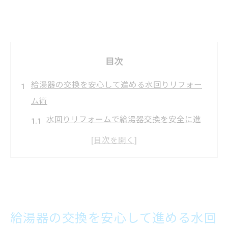
目次
給湯器の交換を安心して進める水回りリフォー
ム術
水回りリフォームで給湯器交換を安全に進
める方法
水回りリフォームの費用相場と選び方のポ
イント
信頼できる水回りリフォーム業者の見極め
方
給湯器の交換を安心して進める水回
給湯器交換で後悔しない水回りリフォーム