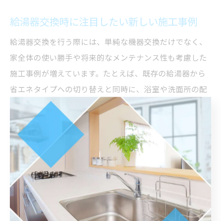
給湯器交換時に注目したい新しい施工事例
給湯器交換を行う際には、単純な機器交換だけでなく、
家全体の使い勝手や将来的なメンテナンス性も考慮した
施工事例が増えています。たとえば、既存の給湯器から
省エネタイプへの切り替えと同時に、浴室や洗面所の配
管も新しくするケースや、床暖房・浴室暖房との連動を
実現した事例などが代表的です。
また、給湯器を屋外設置型から室内設置型へ変更し、雪
や雨によるトラブル防止や凍結対策を強化する施工も見
られます。特に岐阜市のような寒暖差のある地域では、
こうした工夫がトラブル予防に役立ちます。施工後は
「お湯の出が安定し、寒い日も安心して使えるようにな
った」といった実際の利用者の声も多く聞かれます。