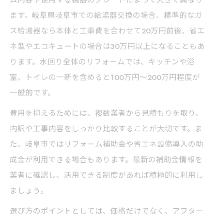
ト
ます。岐阜県岐阜市での給湯器交換の場合、標準的なガ
総額重視で選ぶ給湯器リフォームの進め方
ス給湯器なら本体と工事費を合わせて20万円前後、省エ
ネ型やエコキュートの場合は30万円以上になることもあ
見積もり比較で水回りリフォーム費用を節
ります。水回り全体のリフォームでは、キッチンや浴
約
室、トイレの一新を含めると100万円〜200万円程度が
水回りリフォーム費用比較で後悔しない選び方
一般的です。
水回りリフォーム費用比較のポイント徹底
費用を抑えるためには、複数業者から見積もりを取り、
解説
内訳や工事内容をしっかり比較することが大切です。ま
給湯器交換費用と工事内容の違いを知ろう
た、岐阜市ではリフォーム補助金や省エネ設備導入の助
水回りリフォームで損しない業者選択術
成金が利用できる場合もあります。最新の補助金情報を
見積もりチェックで給湯器リフォームの安
業者に確認し、活用できる制度があれば積極的に利用し
心感
ましょう。
水回りリフォーム費用比較で重要な注意点
選び方のポイントとしては、価格だけでなく、アフター
岐阜市の給湯器と水回りリフォーム成功の秘訣