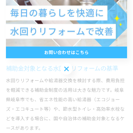
失敗しないためには、現場調査で配管や設置場所の状態
をしっかり確認し、必要に応じて関連設備のリフォーム
も同時に検討することが大切です。給湯器の機種選びだ
けでなく、施工内容全体を業者とよく相談し、具体的な
事例を参考にすると安心です。
お問い合わせはこちら
補助金対象となる水回りリフォームの基準
お問い合わせはこちら
水回りリフォームや給湯器交換を検討する際、費用負担
を軽減できる補助金制度の活用は大きな魅力です。岐阜
県岐阜市でも、省エネ性能の高い給湯器（エコジョー
ズ・エコキュート等）や、節水型トイレ・高効率水栓な
どを導入する場合に、国や自治体の補助金対象となるケ
ースがあります。