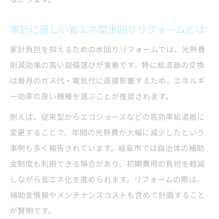
水回りリフォーム時の配管確認ポイントと
家計に優しい省エネ型水回りリフォームとは
は
凍結対策が重要な水回りリフォームの工夫
家計負担を抑えるための水回りリフォームでは、光熱費
給湯器交換後の長持ちさせる水回りリフォ
削減効果の高い設備選びが重要です。特に給湯器の交換
ーム
は毎月のガス代・電気代に直接影響するため、エネルギ
ー効率の良い機種を選ぶことが推奨されます。
補助金活用で賢く進める省エネ改修術
水回りリフォームの補助金活用ポイント紹
例えば、従来型からエコジョーズなどの高効率給湯器に
介
変更することで、年間の光熱費が大幅に減少したという
省エネ型水回りリフォームで受けられる支
事例も多く報告されています。岐阜市では自治体の補助
援
金制度も利用できる場合があり、初期費用の負担を軽減
しながら省エネ化を進められます。リフォームの際は、
一括工事でお得に水回りリフォームを進め
補助金情報やメンテナンスコストも含めて計画すること
る
が賢明です。
補助金制度を活用した水回りリフォーム成