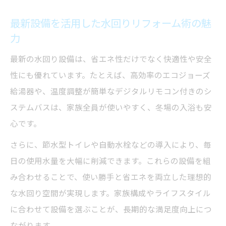
理由
最新設備を活用した水回りリフォーム術の魅
日常生活を変える水回りリフォームの実例
力
紹介
最新の水回り設備は、省エネ性だけでなく快適性や安全
水回りリフォームで叶う健康的な暮らしの
性にも優れています。たとえば、高効率のエコジョーズ
工夫
給湯器や、温度調整が簡単なデジタルリモコン付きのシ
家事効率アップにつながる水回りリフォー
ステムバスは、家族全員が使いやすく、冬場の入浴も安
ム
心です。
水回りリフォーム後の光熱費節約術を解説
さらに、節水型トイレや自動水栓などの導入により、毎
給湯器トラブルを防ぐための実践法
日の使用水量を大幅に削減できます。これらの設備を組
水回りリフォームで未然に防ぐ給湯器の故
み合わせることで、使い勝手と省エネを両立した理想的
障
な水回り空間が実現します。家族構成やライフスタイル
日頃からできる水回りリフォーム後の点検
に合わせて設備を選ぶことが、長期的な満足度向上につ
方法
ながります。