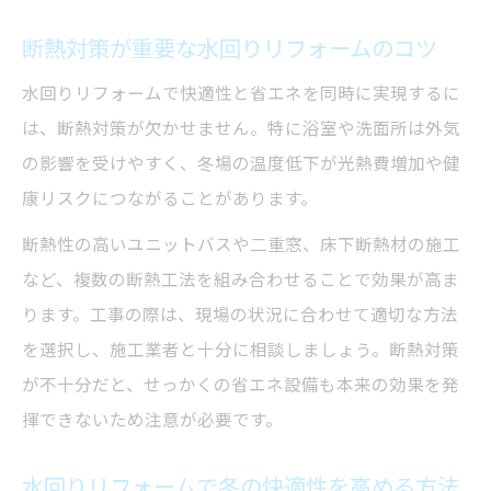
功例
断熱対策が重要な水回りリフォームのコツ
水回りリフォーム費用を抑える賢い方法と
水回りリフォームで快適性と省エネを同時に実現するに
は
は、断熱対策が欠かせません。特に浴室や洗面所は外気
家族が喜ぶ水回りリフォームの魅力
の影響を受けやすく、冬場の温度低下が光熱費増加や健
水回りリフォームで家族全員が感じる快適
康リスクにつながることがあります。
さ
断熱性の高いユニットバスや二重窓、床下断熱材の施工
子育て世帯におすすめの水回りリフォーム
など、複数の断熱工法を組み合わせることで効果が高ま
術
ります。工事の際は、現場の状況に合わせて適切な方法
高齢者も安心な水回りリフォームの配慮点
を選択し、施工業者と十分に相談しましょう。断熱対策
家族構成に合わせた水回りリフォームの提
が不十分だと、せっかくの省エネ設備も本来の効果を発
案
揮できないため注意が必要です。
毎日がもっと楽しくなる水回りリフォーム
水回りリフォームで冬の快適性を高める方法