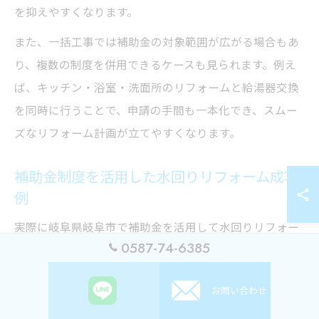
を抑えやすくなります。
また、一括工事では補助金の対象範囲が広がる場合もあ
り、複数の制度を併用できるケースも見られます。例え
ば、キッチン・浴室・洗面所のリフォームと給湯器交換
を同時に行うことで、申請の手間も一本化でき、スムー
ズなリフォーム計画が立てやすくなります。
補助金制度を活用した水回りリフォーム成功
例
実際に岐阜県岐阜市で補助金を活用して水回りリフォー
0587-74-6385
ムを行った家庭では、給湯器の老朽化によるトラブルを
解消し、同時に浴室やキッチンの機能向上を実現してい
お問い合わせ
ます。省エネ給湯器への交換で光熱費が年間で数万円単
位で下がり、快適な生活環境を手に入れたという声も多