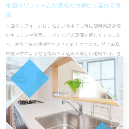
水回りリフォームが家族の快適性を高める理
由
水回りリフォームは、住まいの中でも特に使用頻度が高
いキッチンや浴室、トイレなどの設備を新しくすること
で、家族全員の快適性を大きく向上させます。特に岐阜
県岐阜市のような冬場の冷え込みが厳しい地域では、老
朽化した給湯器や水回り設備がトラブルの原因となりや
すく、毎日の生活に不便を感じることも少なくありませ
ん。
リフォームによって断熱性や省エネ性能の高い設備へと
入れ替えることで、室内の温度差を減らし、ヒートショ
ックなどの健康リスクも軽減できます。例えば最新の給
湯器は、効率的にお湯を供給し、必要な時にすぐに温か