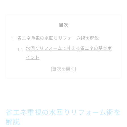
目次
省エネ重視の水回りリフォーム術を解説
水回りリフォームで叶える省エネの基本ポ
イント
最新設備を活用した水回りリフォーム術の
魅力
家計に優しい省エネ型水回りリフォームと
は
断熱対策が重要な水回りリフォームのコツ
省エネ重視の水回りリフォーム術を
水回りリフォームで冬の快適性を高める方
解説
法