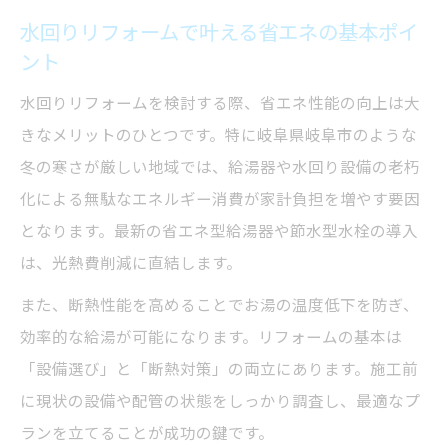
水回りリフォームで叶える省エネの基本ポイ
冬も安心な給湯器交換のすすめ
ント
冬場に強い水回りリフォームと給湯器選び
の秘訣
水回りリフォームを検討する際、省エネ性能の向上は大
給湯器交換で得られる水回りリフォームの
きなメリットのひとつです。特に岐阜県岐阜市のような
効果
冬の寒さが厳しい地域では、給湯器や水回り設備の老朽
化による無駄なエネルギー消費が家計負担を増やす要因
寒冷地対応の水回りリフォーム実践ポイン
となります。最新の省エネ型給湯器や節水型水栓の導入
ト
は、光熱費削減に直結します。
急なトラブルも安心な水回りリフォーム方
法
また、断熱性能を高めることでお湯の温度低下を防ぎ、
効率的な給湯が可能になります。リフォームの基本は
給湯器寿命を意識した水回りリフォーム対
「設備選び」と「断熱対策」の両立にあります。施工前
策
に現状の設備や配管の状態をしっかり調査し、最適なプ
水回りリフォームで叶う快適生活の秘訣
ランを立てることが成功の鍵です。
水回りリフォームが家族の快適性を高める