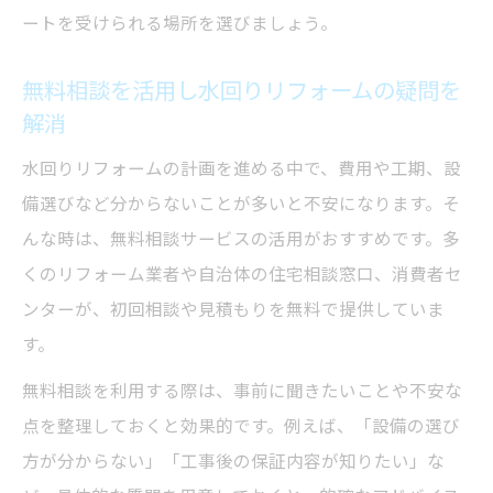
ートを受けられる場所を選びましょう。
介
初めての水回りリフォームに備える基礎知識
無料相談を活用し水回りリフォームの疑問を
初めての水回りリフォーム相談で知るべき
解消
要点
水回りリフォームの計画を進める中で、費用や工期、設
住宅トラブルを防ぐための基礎知識まとめ
備選びなど分からないことが多いと不安になります。そ
無料相談を上手に使うための準備と流れ
んな時は、無料相談サービスの活用がおすすめです。多
新築住宅トラブル相談の基礎をわかりやす
くのリフォーム業者や自治体の住宅相談窓口、消費者セ
く解説
ンターが、初回相談や見積もりを無料で提供していま
リフォーム相談時に押さえたい注意事項
す。
無料相談を利用する際は、事前に聞きたいことや不安な
点を整理しておくと効果的です。例えば、「設備の選び
方が分からない」「工事後の保証内容が知りたい」な