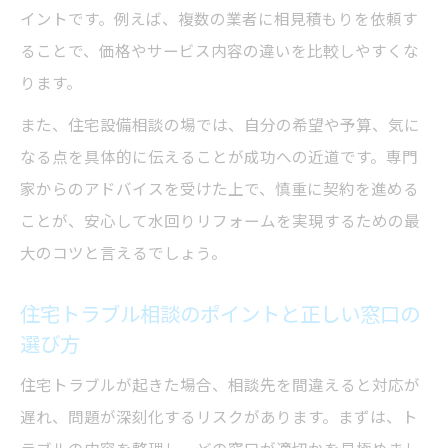
イントです。例えば、複数の業者に相見積もりを依頼す
住宅トラブルを未然に防ぐ相談の活用ポイ
ることで、価格やサービス内容の違いを比較しやすくな
ント
ります。
消費者センターに相談する手順と注意事項
また、住宅設備相談の場では、自分の希望や予算、気に
リフォームトラブル相談の専門窓口を使い
なる点を具体的に伝えることが成功への近道です。専門
こなす
家からのアドバイスを受けた上で、慎重に契約を進める
欠陥住宅相談を早めにするメリットとは
ことが、安心して水回りリフォームを実現するための最
リフォーム相談時に役立つ安心サポートの探し
大のコツと言えるでしょう。
方
水回りリフォームの安心サポート相談先を
住宅トラブル相談のポイントと正しい窓口の
紹介
選び方
住宅設備相談で選ぶべき無料窓口の特徴
住宅トラブルが起きた場合、相談先を間違えると対応が
弁護士無料相談と消費者センターの違い
遅れ、問題が深刻化するリスクがあります。まずは、ト