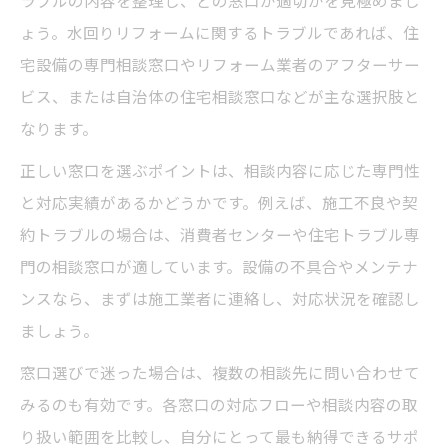
トラブル相談時に知っておきたい注意点ま
ラブルの内容を整理し、どの窓口が適切かを見極めまし
とめ
ょう。水回りリフォームに関するトラブルであれば、住
宅設備の専門相談窓口やリフォーム業者のアフターサー
新築トラブル相談で役立つサポート体制と
ビス、または自治体の住宅相談窓口などが主な選択肢と
は
なります。
トラブル発生時に知っておきたい相談窓口の活
用法
正しい窓口を選ぶポイントは、相談内容に応じた専門性
と対応実績があるかどうかです。例えば、施工不良や契
水回りリフォームトラブル時の相談窓口活
約トラブルの場合は、消費者センターや住宅トラブル専
用方法
門の相談窓口が適しています。設備の不具合やメンテナ
住宅トラブル相談をスムーズに進める準備
ンスなら、まずは施工業者に連絡し、対応状況を確認し
と手順
ましょう。
消費者センターや弁護士相談の使い分け方
窓口選びで迷った場合は、複数の相談先に問い合わせて
無料相談窓口での効果的なトラブル解決方
みるのも有効です。各窓口の対応フローや相談内容の取
法
り扱い範囲を比較し、自分にとって最も納得できるサポ
リフォームトラブル時に役立つ相談事例紹