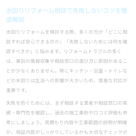
住宅設備トラブルの無料相談先を知るポイント
水回りリフォーム相談で失敗しないコツを徹
住宅設備トラブル時に水回りリフォーム相
底解説
談を活用
無料相談窓口で得られる具体的なサポート
水回りリフォームを検討する際、多くの方が「どこに相
内容
談すれば安心できるのか」「失敗しないためには何を確
認すべきか」と悩みます。リフォームトラブルの多く
新築住宅トラブル相談の流れと準備すべき
は、事前の情報収集や相談窓口の選び方に原因があるこ
書類
とが少なくありません。特にキッチン・浴室・トイレな
住宅トラブルの無料相談先を比較し最適な
どの水回りは生活への影響が大きいため、慎重な対応が
選択
重要です。
リフォーム相談でよくあるトラブルとその
失敗を防ぐためには、まず相談する業者や相談窓口の実
対策
績・専門性を確認し、過去の施工事例や口コミ評価も参
施工不良を防ぐ住宅設備相談の利用術とは
考にしましょう。見積もり内容や工事範囲の説明が明確
水回りリフォームで施工不良を防ぐ事前対
か、保証内容がしっかりしているかも大切なチェックポ
策