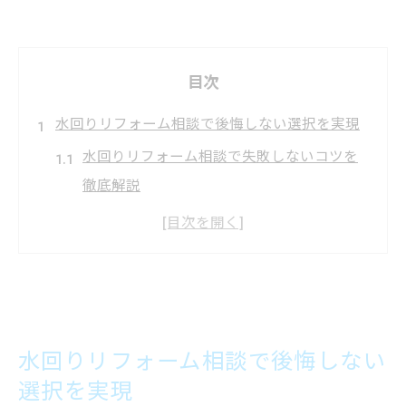
目次
水回りリフォーム相談で後悔しない選択を実現
水回りリフォーム相談で失敗しないコツを
徹底解説
住宅トラブル相談のポイントと正しい窓口
の選び方
無料相談を活用し水回りリフォームの疑問
を解消
消費者センターの役割と相談時の注意点
水回りリフォーム相談で後悔しない
欠陥住宅相談や弁護士活用で安心を確保
選択を実現