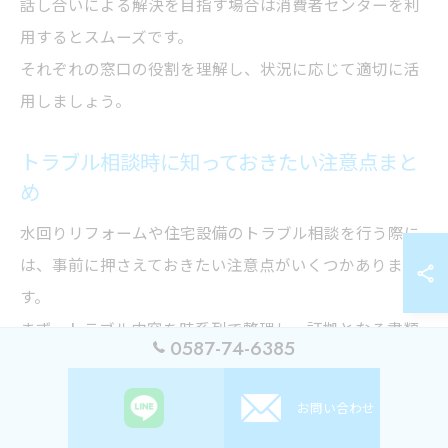
話し合いによる解決を目指す場合は消費者センターを利
用するとスムーズです。
それぞれの窓口の役割を理解し、状況に応じて適切に活
用しましょう。
トラブル相談時に知っておきたい注意点まと
め
水回りリフォームや住宅設備のトラブル相談を行う際に
は、事前に押さえておきたい注意点がいくつかありま
す。
まず、トラブル内容を時系列で整理し、証拠となる書類
0587-74-6385
や写真、契約書類などを用意しておくことが重要です。
これにより、相談窓口で状況を正確に伝えることがで
お問い合わせ
き、適切なアドバイスを受けやすくなります。