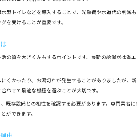
水回りリフォームでトラブルを迅速解決するコツ
節水型トイレなどを導入することで、光熱費や水道代の削減も
突然の故障時も安心な水回りリフォーム対応策
ングを受けることが重要です。
地元業者による水回りリフォームの強みとは
とは
給湯器交換を含めた水回りリフォームの流れ
水回りリフォームの相談先選びのポイント
生活の質を大きく左右するポイントです。最新の給湯器は省エ
給湯器故障時に役立つ水回りリフォーム知識
水回りリフォームで給湯器故障に備える方法
しにくかったり、お湯切れが発生することがありましたが、新
故障時に役立つ水回りリフォームのポイント
に合わせて最適な機種を選ぶことが大切です。
水回りリフォームがトラブル予防に効果的な理由
況、既存設備との相性を確認する必要があります。専門業者に
給湯器交換と水回りリフォームの連携方法
ことができます。
万が一の故障時に安心なリフォーム知識
信頼できる専門業者選びのチェックポイント
の理由