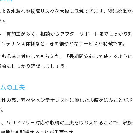
水回りリフォーム成功のための業者選び基準
による水漏れや故障リスクを大幅に低減できます。特に給湯器
安心して任せられる水回りリフォーム業者の特徴
です。
給湯器交換で重要な業者の見極め方
る一貫施工が多く、相談からアフターサポートまでしっかり対
水回りリフォーム業者選びで注意したい点
メンテナンス体制など、きめ細やかなサービスが特徴です。
口コミでわかる信頼できる業者の選び方
にも迅速に対応してもらえた」「長期間安心して使えるように
最新設備で水回りをリフレッシュするメリット
事前にしっかり確認しましょう。
最新設備導入で水回りリフォームの快適性向上
お問い合わせはこちら
お問い合わせはこちら
水回りリフォームで最新給湯器を選ぶ利点
ームの工夫
省エネ設備が水回りリフォームに与える効果
久性の高い素材やメンテナンス性に優れた設備を選ぶことがポ
水回りリフォームで得られるメンテナンス性の向上
す。
新しい給湯器への交換で生活が変わる理由
て、バリアフリー対応や収納の工夫を取り入れることで、家族
防寒性にも配慮することが重要です。