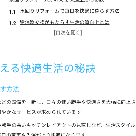
水回りリフォームで毎日を快適に暮らす方法
給湯器交換がもたらす生活の質向上とは
水回りリフォームで得られる安心感の理由
長く快適に使うための水回りリフォームの工夫
水回りリフォームで省エネ生活を始めるポイント
える快適生活の秘訣
省エネ給湯器への交換で実現する安心
省エネ給湯器で水回りリフォーム効果を最大化
らす方法
水回りリフォームと給湯器交換の相乗効果とは
給湯器の省エネ性能が安心に直結する理由
などの設備を一新し、日々の使い勝手や快適さを大幅に向上さ
細やかなサービスが求められています。
水回りリフォーム時の給湯器選びの注意点
省エネ給湯器への交換で光熱費を抑える秘訣
い勝手の悪いキッチンレイアウトの見直しなど、生活スタイル
岐阜市で水回りの悩みに迅速対応する方法
毎日の家事や入浴がより快適になります。