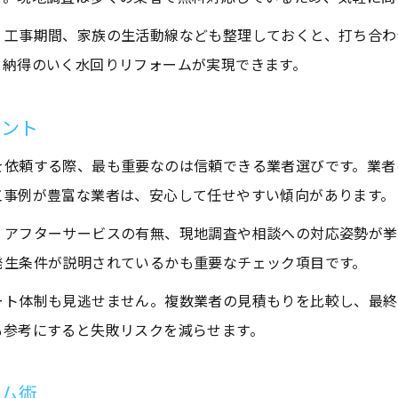
信頼できる水回りリフォーム業者の特徴解説
、工事期間、家族の生活動線なども整理しておくと、打ち合わ
口コミや評判から見るリフォーム成功の条件
、納得のいく水回りリフォームが実現できます。
給湯器交換も任せられる一貫対応の安心感
イント
大問屋 怪しいと感じた時の見極めポイント
複数業者比較で最適な水回りリフォーム実現
を依頼する際、最も重要なのは信頼できる業者選びです。業者
低価格で叶える給湯器の賢いリフォーム方法
工事例が豊富な業者は、安心して任せやすい傾向があります。
水回りリフォーム費用を抑える具体策
、アフターサービスの有無、現地調査や相談への対応姿勢が挙
給湯器 安く買う方法と最新の節約術
発生条件が説明されているかも重要なチェック項目です。
大問屋 評判でわかるコストパフォーマンス
ート体制も見逃せません。複数業者の見積もりを比較し、最終
セットプラン活用でお得にリフォーム実現
も参考にすると失敗リスクを減らせます。
現地調査と無料見積もりの有効な使い方
工事前に知りたい水回りリフォームの注意点
ーム術