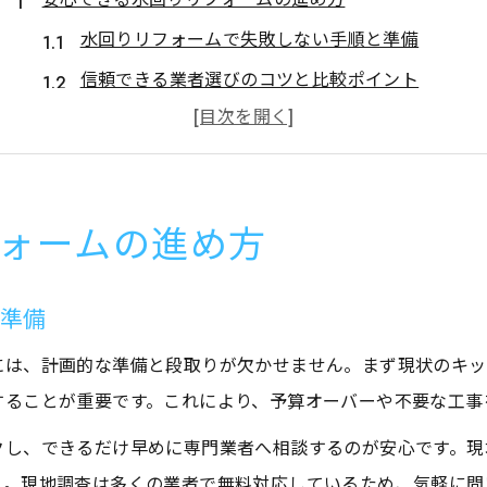
水回りリフォームで失敗しない手順と準備
信頼できる業者選びのコツと比較ポイント
給湯器交換を含めた計画的なリフォーム術
大問屋 評判から学ぶ安心のリフォーム体験
水回りリフォーム後の快適さを維持する方法
ォームの進め方
給湯器交換で快適な暮らしを取り戻す秘訣
水回りリフォームと給湯器交換のタイミング
と準備
給湯器 安く買う方法を取り入れた選び方
トラブル回避のための給湯器交換チェックリスト
には、計画的な準備と段取りが欠かせません。まず現状のキッ
することが重要です。これにより、予算オーバーや不要な工事
評判を参考に水回りリフォームで安心を得る方法
快適な暮らしを支える給湯器の機種選びのコツ
クし、できるだけ早めに専門業者へ相談するのが安心です。現
信頼重視なら水回りリフォームの選択がカギ
う。現地調査は多くの業者で無料対応しているため、気軽に問