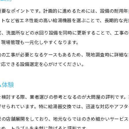
水回りリフォーム前に確認すべきポイント
重要なポイントです。計画的に進めるためには、設備の耐用年
給湯器交換時のトラブルを防ぐ工事準備
ートなど省エネ性能の高い給湯機器を選ぶことで、長期的な光
大問屋 怪しいと感じるポイントと解決策
室、洗面所などの水回り設備を同時に更新することで、工事の
評判を活かした工事依頼のチェック事項
、現場管理も一元化しやすくなります。
水回りリフォーム工事の日程と段取り解説
加の工事が必要となるケースもあるため、現地調査時に詳細な
水回り設備のトラブルに強いリフォーム術
対応できる設備選定を心がけてください。
水回りリフォームで急なトラブルに備える
お問い合わせはこちら
お問い合わせはこちら
給湯器交換でよくあるトラブル事例と対処法
ム体験
大問屋 トイレ交換も含めた一括対応の魅力
を検討する際、業者選びの参考となるのが大問屋の評判です。
設備トラブルに強い業者の選び方と比較
寄せられています。特に給湯器交換では、迅速な対応やアフタ
水回りリフォーム後のアフターサポート活用
型の店舗展開をしており、地元ならではのきめ細かいサービス
ため、トラブルを未然に防げると評判です。