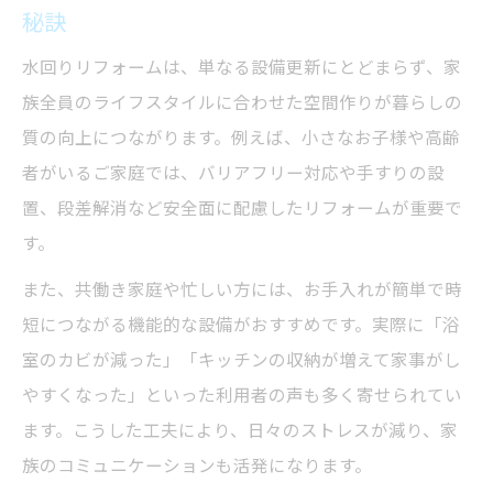
秘訣
設備選びで差がつく給湯器リフォームの極
意
水回りリフォームは、単なる設備更新にとどまらず、家
族全員のライフスタイルに合わせた空間作りが暮らしの
工事の流れと施工後のサポートを解説
質の向上につながります。例えば、小さなお子様や高齢
水回りリフォーム工事の一般的な流れを紹
者がいるご家庭では、バリアフリー対応や手すりの設
介
置、段差解消など安全面に配慮したリフォームが重要で
給湯器交換を含めた工事工程のポイント解
す。
説
また、共働き家庭や忙しい方には、お手入れが簡単で時
水回りリフォーム後のアフターサポートの
短につながる機能的な設備がおすすめです。実際に「浴
重要性
室のカビが減った」「キッチンの収納が増えて家事がし
施工後も安心できる水回りリフォームの秘
やすくなった」といった利用者の声も多く寄せられてい
訣
ます。こうした工夫により、日々のストレスが減り、家
工事完了後に気を付けたい水回りリフォー
族のコミュニケーションも活発になります。
ム点検