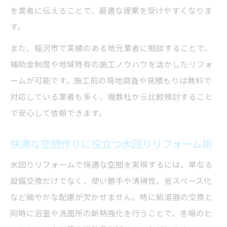
を業者に伝えることで、最適な提案を受けやすくなりま
水回りリフォームで使える補助金の最新情
す。
報
また、稲沢市で実績のある地元業者に相談することで、
補助金申請時の水回りリフォーム成功ポイ
補助金制度や地域特有の施工ノウハウを活かしたリフォ
ント
ームが可能です。施工前の現地調査や見積もりは無料で
給湯器交換に適用できるリフォーム補助金
対応している業者も多く、複数社から比較検討すること
とは
で安心して依頼できます。
賢く補助金を活用した水回りリフォーム事
例
快適な空間作りに役立つ水回りリフォーム術
補助金併用でお得に水回りリフォームを実
水回りリフォームで快適な空間を実現するには、単なる
現
設備交換だけでなく、使い勝手や清掃性、省スペース化
省エネ設備の導入で光熱費も大幅カット
など細やかな配慮が欠かせません。特に給湯器の交換と
水回りリフォームと省エネ設備の相乗効果
同時に浴室や洗面所の断熱強化を行うことで、冬場のヒ
給湯器の省エネ化で実現する光熱費削減術