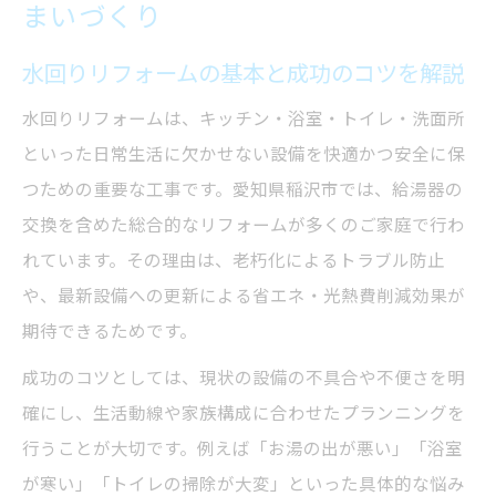
まいづくり
水回りリフォームと省エネ設備の関係を知
る
水回りリフォームの基本と成功のコツを解説
給湯器交換がもたらす安心の生活環境とは
水回りリフォームは、キッチン・浴室・トイレ・洗面所
水回りリフォームで実現する安心の給湯器
といった日常生活に欠かせない設備を快適かつ安全に保
交換
つための重要な工事です。愛知県稲沢市では、給湯器の
給湯器交換の効果と安全な生活のポイント
交換を含めた総合的なリフォームが多くのご家庭で行わ
れています。その理由は、老朽化によるトラブル防止
水回りリフォーム時に知りたい給湯器の選
や、最新設備への更新による省エネ・光熱費削減効果が
び方
期待できるためです。
省エネ給湯器導入で安心と経済性を両立す
る方法
成功のコツとしては、現状の設備の不具合や不便さを明
給湯器交換を含む水回りリフォームの注意
確にし、生活動線や家族構成に合わせたプランニングを
点
行うことが大切です。例えば「お湯の出が悪い」「浴室
が寒い」「トイレの掃除が大変」といった具体的な悩み
リフォーム補助金活用法を詳しく解説