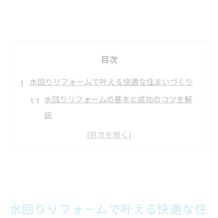
目次
水回りリフォームで叶える快適な住まいづくり
水回りリフォームの基本と成功のコツを解
説
快適な空間作りに役立つ水回りリフォーム
術
水回りリフォームで暮らしの質を向上させ
る秘訣
家計管理にも効く水回りリフォームの利点
水回りリフォームで叶える快適な住
とは