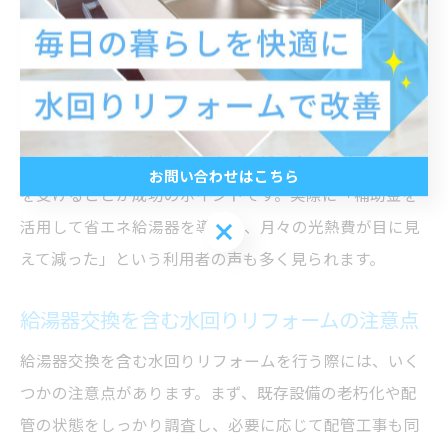
投資を抑えることも可能です。これらの制度を活用する
ことで、家計への負担を減らしながら最新設備を導入で
きるメリットがあります。
具体的には、専門業者に相談して現状の光熱費や使用状
況をもとに最適な機種を選定し、補助金の申請サポート
お問い合わせはこちら
を受けることが成功のポイントです。実際に「補助金を
活用して省エネ給湯器を導入し、月々の光熱費が目に見
お問い合わせはこちら
えて減った」という利用者の声も多く見られます。
給湯器交換を含む水回りリフォームの注意点
給湯器交換を含む水回りリフォームを行う際には、いく
つかの注意点があります。まず、既存設備の老朽化や配
管の状態をしっかり調査し、必要に応じて配管工事も同