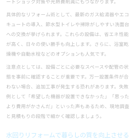
ートショック対策や光熱費削減にもつながります。
水回りリフォームで選ぶ省エネ設備のポイ
具体的なリフォーム術として、最新のガス給湯器やエコ
ント
キュートの導入、節水型トイレや掃除がしやすい洗面台
省エネ設備導入時の水回りリフォーム注意
への交換が挙げられます。これらの設備は、省エネ性能
点
が高く、日々の使い勝手も向上します。さらに、浴室乾
水回りリフォームで叶うエコな住まいの実
燥機や自動水栓などのオプションも人気です。
現
注意点としては、設備ごとに必要なスペースや配管の状
効率いい給湯器リフォームの進め方紹介
態を事前に確認することが重要です。万一設置条件が合
水回りリフォームと効率的な給湯器交換手
わない場合、追加工事が発生する恐れがあります。失敗
順
例として「希望した機器が設置できなかった」「思った
スムーズな水回りリフォームの進め方とは
より費用がかさんだ」といった声もあるため、現地調査
給湯器リフォーム計画で失敗しないポイン
と見積もりの段階で細かく確認しましょう。
ト
水回りリフォームで暮らしの質を向上させる
水回りリフォーム前に押さえたい事前準備