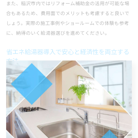
また、稲沢市内ではリフォーム補助金の活用が可能な場
合もあるため、費用面でのメリットも考慮すると良いで
しょう。実際の施工事例やショールームでの体験も参考
に、納得のいく給湯器選びを進めてください。
省エネ給湯器導入で安心と経済性を両立する
方法
省エネ給湯器の導入は、光熱費削減と環境負荷の軽減を
両立できる現代の住まいづくりには欠かせません。エコ
キュートや高効率ガス給湯器は、従来型に比べて消費エ
ネルギーが大幅に抑えられるため、長期的な経済効果が
期待できます。
さらに、愛知県稲沢市では省エネ機器の導入に対する補
助金制度やキャンペーンが実施されることがあり、初期