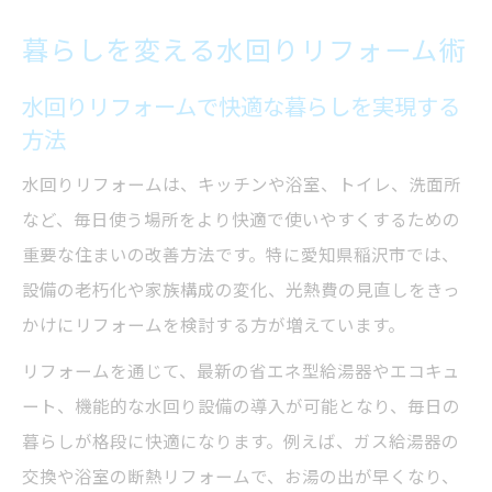
給湯器を含む水回りリフォームの重要性
暮らしを変える水回りリフォーム術
水回りリフォーム成功のための準備と注意
点
水回りリフォームで快適な暮らしを実現する
方法
省エネ給湯器でかなえる快適な毎日
省エネ給湯器と水回りリフォームの相乗効
水回りリフォームは、キッチンや浴室、トイレ、洗面所
果
など、毎日使う場所をより快適で使いやすくするための
重要な住まいの改善方法です。特に愛知県稲沢市では、
快適な暮らしを支える省エネ給湯器の選び
設備の老朽化や家族構成の変化、光熱費の見直しをきっ
方
かけにリフォームを検討する方が増えています。
水回りリフォームで光熱費削減を目指す方
法
リフォームを通じて、最新の省エネ型給湯器やエコキュ
省エネ給湯器導入のメリットと注意点
ート、機能的な水回り設備の導入が可能となり、毎日の
暮らしが格段に快適になります。例えば、ガス給湯器の
水回りリフォームでできる省エネ対策の実
交換や浴室の断熱リフォームで、お湯の出が早くなり、
例