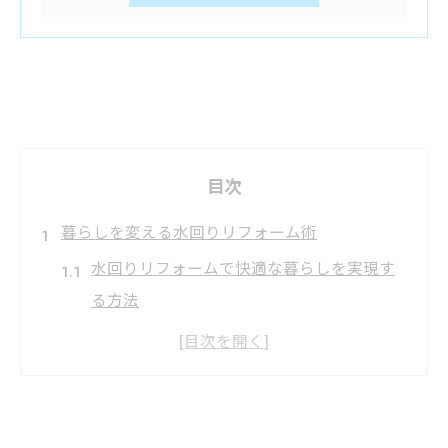
目次
暮らしを変える水回りリフォーム術
水回りリフォームで快適な暮らしを実現す
る方法
リフォーム前に見直したい水回り設備のポ
イント
水回りリフォームで得られる生活のメリッ
トとは