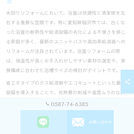
法
水回りリフォームにおいて、浴室は快適性と清潔感を左
右する重要な空間です。特に愛知県稲沢市では、古くな
った浴室の断熱性や給湯設備の劣化による不便さを感じ
る家庭が多く、最新のユニットバスや高効率給湯器への
リフォームが注目されています。浴室リフォームの際
は、保温性が高くお手入れがしやすい素材の選定や、家
族構成に合わせた浴槽サイズの検討がポイントです。
省エネタイプのガス給湯器やエコキュートといった最新
設備を導入することで、光熱費の削減や温度ムラのない
快適な入浴環境を実現できます。リフォームの事例とし
0587-74-6385
て、断熱浴槽と浴室暖房乾燥機を組み合わせたケースで
は、冬場のヒートショック対策にも有効で、安心して入
お問い合わせ
浴できると好評です。補助金制度の活用も可能な場合が