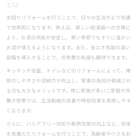
とは
紹介
水回りリフォームを行うことで、日々の生活がより快適
家族が安心する水回りのリフォームポイン
で効率的になります。例えば、新しい給湯器への交換に
ト
より、お湯の供給が安定し、寒い季節でもすぐに温かい
光熱費削減を目指す水回りリフォームの秘訣
お湯が使えるようになります。また、省エネ性能の高い
水回りリフォームで実現する光熱費削減の
設備を導入することで、光熱費の削減も期待できます。
コツ
キッチンや浴室、トイレなどのリフォームによって、掃
省エネ給湯器導入が光熱費に与える効果
除のしやすさや収納力が向上し、家事の負担が軽減され
水回りリフォームによる家計へのメリット
る点も大きなメリットです。特に家族が多いご家庭や共
賢く選ぶ給湯器と水回りリフォームの関係
働き世帯では、生活動線の改善や時短効果を実感しやす
水回りリフォームで無理なく節約を始める
くなります。
方法
さらに、バリアフリー対応や断熱性能の向上など、将来
を見据えたリフォームを行うことで、高齢者や小さなお