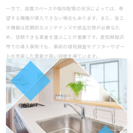
一方で、設置スペースや既存配管の状況によっては、希
望する機種が導入できない場合もあります。また、省エ
ネ機器は定期的なメンテナンスや部品交換が必要なた
め、信頼できる業者を選ぶことが重要です。愛知県稲沢
市での導入事例でも、事前の現地調査やアフターサポー
トの充実した業者が高い評価を得ています。
水回りリフォームでできる省エネ対策の実例
水回りリフォームで実践できる省エネ対策には、さまざ
まな方法があります。たとえば、浴室やキッチンの断熱
改修、節水型トイレや高効率シャワーヘッドの設置、
LED照明への切り替えなどが代表的です。これらの対策
を組み合わせることで、給湯器の省エネ効果を最大限に