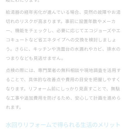
岐にわたります。
説
給湯器の経年劣化が進んでいる場合、突然の故障やお湯
給湯器の種類と特徴を選び方の視点で比較
切れのリスクが高まります。事前に設置年数やメーカ
交換にかかる水回りリフォームのポイント
ー、機能をチェックし、必要に応じてエコジョーズやエ
長く使える給湯器を選ぶための基礎知識
コキュートなど省エネタイプへの交換を検討しましょ
水回りリフォーム時の給湯器交換タイミン
う。さらに、キッチンや洗面台の水漏れやカビ、排水の
グ
つまりなども見逃せません。
浴室やキッチンを安心できる空間に整えるコツ
点検の際には、専門業者の無料相談や現地調査を活用す
水回りリフォームで浴室を快適に仕上げる
ることで、具体的な改善点や費用の目安を把握しやすく
方法
なります。リフォーム前にしっかり見直すことで、無駄
キッチンの水回りリフォームで使いやすさ
な工事や追加費用を防げるため、安心して計画を進めら
を向上
れます。
安心できる水回りリフォームの設備選び
水回りリフォームで得られる生活のメリット
給湯器と連携した水回りリフォームの事例