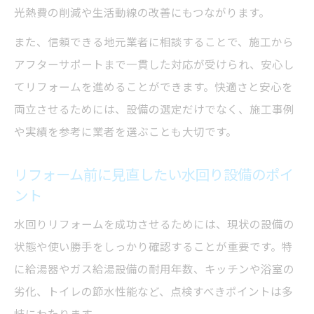
光熱費の削減や生活動線の改善にもつながります。
補助金を活用した水回り設備更新のポイント
また、信頼できる地元業者に相談することで、施工から
水回りリフォームで使える補助金の基礎知
アフターサポートまで一貫した対応が受けられ、安心し
識
てリフォームを進めることができます。快適さと安心を
給湯器交換時に役立つ補助金情報と申請の
両立させるためには、設備の選定だけでなく、施工事例
流れ
や実績を参考に業者を選ぶことも大切です。
補助金を活用した水回りリフォームの進め
方
リフォーム前に見直したい水回り設備のポイ
水回りリフォーム費用を抑えるコツと制度
ント
活用法
水回りリフォームを成功させるためには、現状の設備の
給湯器導入における補助金申請のポイント
状態や使い勝手をしっかり確認することが重要です。特
給湯器交換を検討中なら知っておきたい基礎知
に給湯器やガス給湯設備の耐用年数、キッチンや浴室の
識
劣化、トイレの節水性能など、点検すべきポイントは多
水回りリフォームと給湯器交換の基本を解