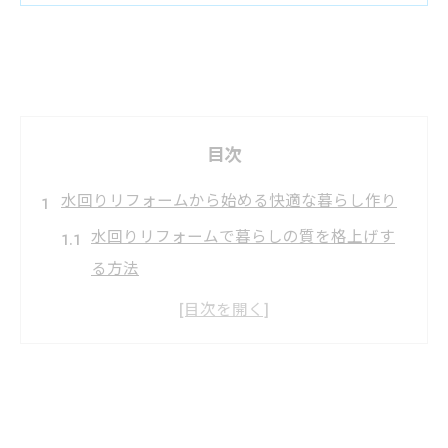
目次
水回りリフォームから始める快適な暮らし作り
水回りリフォームで暮らしの質を格上げす
る方法
水回りリフォームのタイミングと失敗しな
い進め方
毎日を快適に変える水回りリフォームの魅
力
水回りリフォームで家事効率が上がる理由