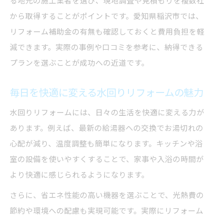
る地元の施工業者を選び、現地調査や見積もりを複数社
給湯器の寿命と水回りリフォームの関係を
から取得することがポイントです。愛知県稲沢市では、
解説
リフォーム補助金の有無も確認しておくと費用負担を軽
水回りリフォームで給湯器を長持ちさせる
減できます。実際の事例や口コミを参考に、納得できる
コツ
プランを選ぶことが成功への近道です。
交換サインを見逃さない水回りリフォーム
毎日を快適に変える水回りリフォームの魅力
の知識
水回りリフォームと給湯器交換費用の目安
水回りリフォームには、日々の生活を快適に変える力が
を知る
あります。例えば、最新の給湯器への交換でお湯切れの
心配が減り、温度調整も簡単になります。キッチンや浴
補助金を活用した賢い水回りリフォーム術
室の設備を使いやすくすることで、家事や入浴の時間が
水回りリフォームで補助金を有効活用する
より快適に感じられるようになります。
方法
給湯器交換や水回りリフォームで申請でき
さらに、省エネ性能の高い機器を選ぶことで、光熱費の
る補助金
節約や環境への配慮も実現可能です。実際にリフォーム