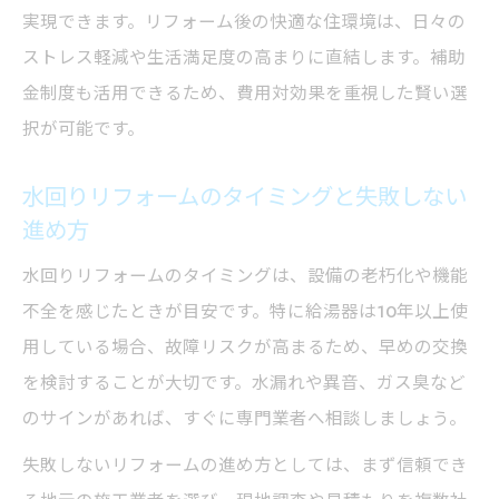
実現できます。リフォーム後の快適な住環境は、日々の
水回りリフォームが理想の住空間づくりに
ストレス軽減や生活満足度の高まりに直結します。補助
役立つ理由
金制度も活用できるため、費用対効果を重視した賢い選
暮らしやすさを追求する水回りリフォーム
択が可能です。
の工夫
水回りリフォームで叶える快適な住まい設
水回りリフォームのタイミングと失敗しない
計術
進め方
給湯器と水回りの一体リフォーム事例を紹
水回りリフォームのタイミングは、設備の老朽化や機能
介
不全を感じたときが目安です。特に給湯器は10年以上使
水回りリフォームで住まいの価値を向上さ
用している場合、故障リスクが高まるため、早めの交換
せる方法
を検討することが大切です。水漏れや異音、ガス臭など
給湯器の交換時期を賢く見極めるポイント
のサインがあれば、すぐに専門業者へ相談しましょう。
水回りリフォーム時の給湯器交換タイミン
失敗しないリフォームの進め方としては、まず信頼でき
グとは