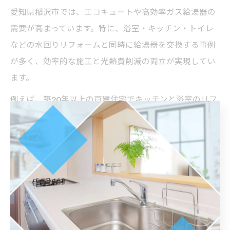
愛知県稲沢市では、エコキュートや高効率ガス給湯器の
需要が高まっています。特に、浴室・キッチン・トイレ
などの水回りリフォームと同時に給湯器を交換する事例
が多く、効率的な施工と光熱費削減の両立が実現してい
ます。
例えば、築20年以上の戸建住宅でキッチンと浴室のリフ
ォームを行い、あわせてエコキュートを導入したケース
では、年間の光熱費が約2割削減されたという声もあり
ます。また、稲沢市内では地元業者によるきめ細かなサ
ポートやアフターサービスが評価されており、「相談か
ら施工まで一貫して任せられて安心」といった利用者の
声も多く聞かれます。
リフォーム事例を参考にすることで、具体的なイメージ