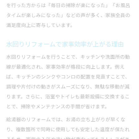
を行った方からは「毎日の掃除が楽になった」「お風呂
水回りリフォーム補助金の最新情報と申請
タイムが楽しみになった」などの声が多く、家族全員の
手順
満足度向上に寄与しています。
補助金対象となる水回りリフォームのポイ
ント
水回りリフォームで家事効率が上がる理由
水回りリフォーム補助金でお得にリフォー
水回りリフォームを行うことで、キッチンや洗面所の動
ムするコツ
線が最適化され、家事効率が格段に向上します。例え
省エネ給湯器導入でお得な生活を実感する方法
ば、キッチンのシンクやコンロの配置を見直すことで、
水回りリフォームで省エネ給湯器を導入す
調理や片付けの動きがスムーズになり、無駄な移動が減
るメリット
ります。さらに、浴室やトイレも最新設備に交換するこ
省エネ給湯器が水回りリフォームに最適な
とで、掃除やメンテナンスの手間が省けます。
理由
給湯器のリフォームでは、お湯の立ち上がりが早くな
水回りリフォームと光熱費削減の具体的な
り、複数箇所で同時に使用しても安定した温度が保たれ
方法