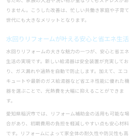
るため、家族の入浴や洗い物が重なってもストレスがあ
省エネ給湯器の選び方とリフォームのポイ
りません。こうした改善は、忙しい共働き家庭や子育て
ント
世代にも大きなメリットとなります。
水回りリフォーム後の省エネ効果を実感す
るコツ
水回りリフォームが叶える安心と省エネ生活
水回りリフォームの大きな魅力の一つが、安心と省エネ
生活の実現です。新しい給湯器は安全装置が充実してお
り、ガス漏れや過熱を自動で防止します。加えて、エコ
キュートや最新のガス給湯器など省エネ性能に優れた機
器を選ぶことで、光熱費を大幅に抑えることができま
す。
愛知県稲沢市では、リフォーム補助金の活用も可能な場
合があり、初期費用の負担を軽減しやすい点も安心材料
です。リフォームによって家全体の耐久性や防災性も高