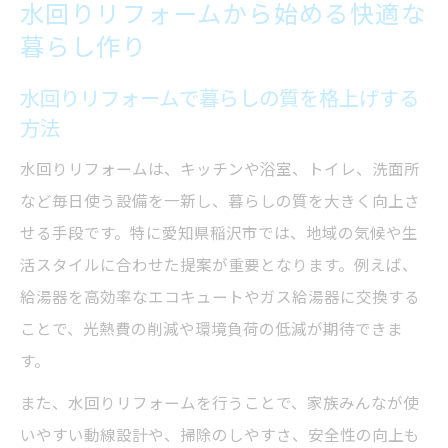
水回りリフォームから始める快適な
水回りリフォームが叶える安心と省エネ生
暮らし作り
活
水回りリフォームで暮らしの質を格上げする
給湯器選びで愛知県稲沢市の省エネ住宅へ
方法
水回りリフォームと省エネ給湯器の選び方
ガイド
水回りリフォームは、キッチンや浴室、トイレ、洗面所
給湯器の種類と水回りリフォームとの最適
など毎日使う設備を一新し、暮らしの質を大きく向上さ
な組み合わせ
せる手段です。特に愛知県稲沢市では、地域の気候や生
活スタイルに合わせた提案が重要となります。例えば、
省エネ住宅に適した給湯器選びの基準とは
給湯器を高効率なエコキュートやガス給湯器に交換する
水回りリフォームで光熱費を賢く抑えるコ
ことで、光熱費の削減や環境負荷の低減が期待できま
ツ
す。
愛知県稲沢市で人気の給湯器と水回りリフ
また、水回りリフォームを行うことで、家族みんなが使
ォーム事例
いやすい動線設計や、掃除のしやすさ、安全性の向上も
理想の住空間は水回りリフォームで実現可能